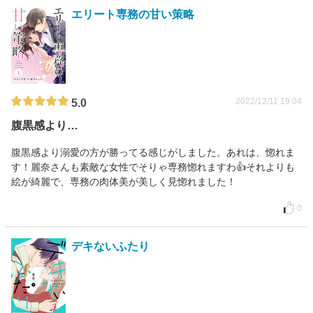
エリート専務の甘い策略
2022/12/11 19:04
5.0
腹黒感より…
腹黒感より溺愛の方が勝ってる感じがしました。あれは、惚れま
す！麗奈さんも素敵な女性でそりゃ専務惚れますわ👍それよりも
絵が綺麗で、専務の肉体美が美しく見惚れました！
0
デキないふたり