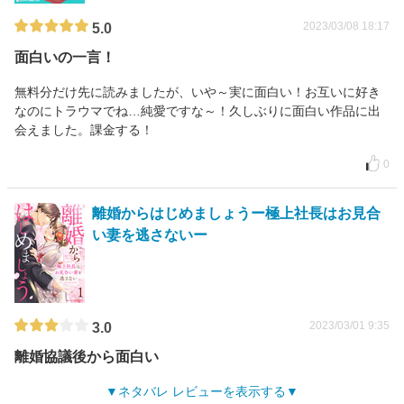
2023/03/08 18:17
5.0
面白いの一言！
無料分だけ先に読みましたが、いや～実に面白い！お互いに好き
なのにトラウマでね…純愛ですな～！久しぶりに面白い作品に出
会えました。課金する！
0
離婚からはじめましょうー極上社長はお見合
い妻を逃さないー
2023/03/01 9:35
3.0
離婚協議後から面白い
ネタバレ レビューを表示する