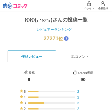
ログイン
会員登録
ゆゆ(｡･ω･｡)さんの投稿一覧
レビュアーランキング
27271
位
？
作品レビュー
話コメント
投稿
いいね獲得
9
90
5
2
22%
4
2
22%
3
3
33%
2
2