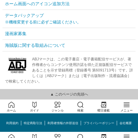
ホーム画面へのアイコン追加方法
データバックアップ
※機種変更する前に必ずご確認ください。
漫画家募集
海賊版に関する取組みについて
ABJマークは、この電子書店・電子書籍配信サービスが、著
作権者からコンテンツ使用許諾を得た正規版配信サービスで
あることを示す登録商標（登録番号 第6091713号）です。詳
しくは［ABJマーク］または［電子出版制作・流通協議会］
で検索してください。
▲ このページの先頭へ
ホーム
ガイド
ジャンル
検索
曜日連載
メニュー
利用規約
特定商取引法
利用者情報の外部送信
プライバシーポリシー
会社概要
めちゃコミック©MechaComic, Inc.