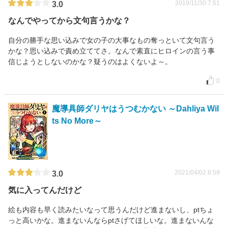
2019/11/30 7:51
3.0
なんでやってから文句言うかな？
自分の勝手な思い込みで女の子の大事なもの奪っといて文句言う
かな？思い込みで責め立ててさ。なんで素直にヒロインの言う事
信じようとしないのかな？疑うのはよくないよ～。
0
魔導具師ダリヤはうつむかない ～Dahliya Wil
ts No More～
2021/04/02 8:59
3.0
気に入ってんだけど
絵も内容も早く読みたいなって思うんだけど進まないし、ptちょ
っと高いかな。進まないんならptさげてほしいな。進まないんな