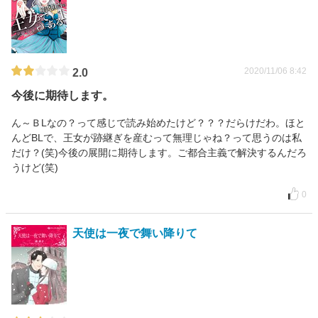
2020/11/06 8:42
2.0
今後に期待します。
ん～ＢLなの？って感じで読み始めたけど？？？だらけだわ。ほと
んどBLで、王女が跡継ぎを産むって無理じゃね？って思うのは私
だけ？(笑)今後の展開に期待します。ご都合主義で解決するんだろ
うけど(笑)
0
天使は一夜で舞い降りて