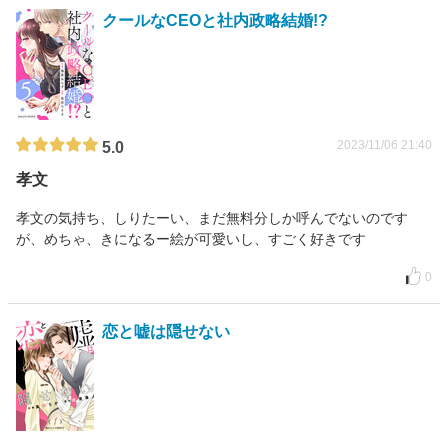
クールなCEOと社内政略結婚!?
2023/11/06 21:40
5.0
孝文
孝文の気持ち、しりたーい、まだ無料分しか呼んでないのです
が、めちゃ、きになるー絵が可愛いし、すごく好きです
0
恋と嘘は隠せない