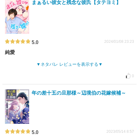
まぁるい彼女と残念な彼氏【タテヨミ】
2024/01/08 23:23
5.0
純愛
ネタバレ レビューを表示する
0
年の差十五の旦那様～辺境伯の花嫁候補～
2023/05/14 8:57
5.0