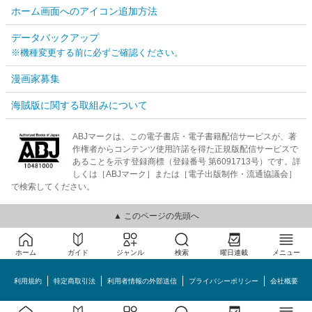
ホーム画面へのアイコン追加方法
データバックアップ
※機種変更する前に必ずご確認ください。
漫画家募集
海賊版に関する取組みについて
ABJマークは、この電子書店・電子書籍配信サービスが、著
作権者からコンテンツ使用許諾を得た正規版配信サービスで
あることを示す登録商標（登録番号 第6091713号）です。詳
しくは［ABJマーク］または［電子出版制作・流通協議会］
で検索してください。
▲ このページの先頭へ
ホーム
ガイド
ジャンル
検索
曜日連載
メニュー
利用規約
特定商取引法
利用者情報の外部送信
プライバシーポリシー
会社概要
めちゃコミック©MechaComic, Inc.