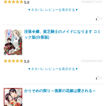
2026/05/17 8:52
5.0
ネタバレ レビューを表示する
0
没落令嬢、貧乏騎士のメイドになります コミ
ック版(分冊版)
2026/05/06 9:59
5.0
ネタバレ レビューを表示する
0
かりそめの契り～後家の花嫁は愛される～