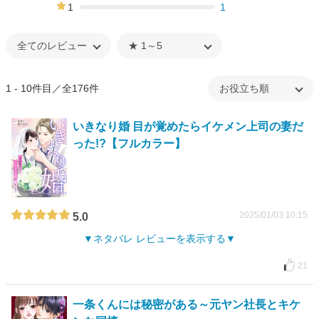
7%
1
1
0%
1 - 10件目／全176件
いきなり婚 目が覚めたらイケメン上司の妻だ
った!?【フルカラー】
2025/01/03 10:15
5.0
ネタバレ レビューを表示する
21
一条くんには秘密がある～元ヤン社長とキケ