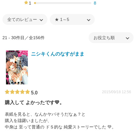
8%
1
8
3%
21 - 30件目／全156件
ニシキくんのなすがまま
2015/09/18 12:56
5.0
購入して よかったです💛。
表紙を見ると、なんかヤバそうだなぁ？と
購入を躊躇いましたが、
中身は 至って普通の ドＳ的な 純愛ストーリーでした 💚。