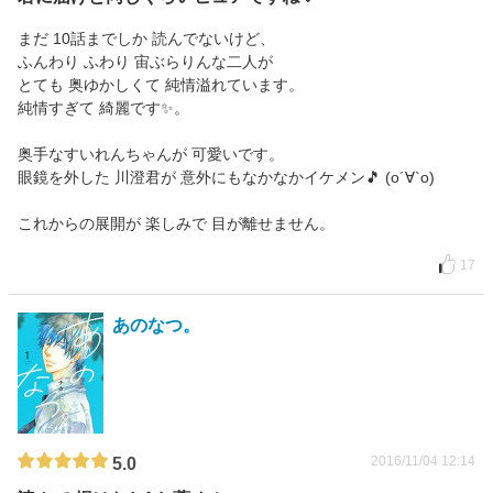
まだ 10話までしか 読んでないけど、
ふんわり ふわり 宙ぶらりんな二人が
とても 奥ゆかしくて 純情溢れています。
純情すぎて 綺麗です✨。
奥手なすいれんちゃんが 可愛いです。
眼鏡を外した 川澄君が 意外にもなかなかイケメン🎵 (о´∀`о)
これからの展開が 楽しみで 目が離せません。
17
あのなつ。
2016/11/04 12:14
5.0