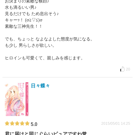
お決まりの素敵な横顔♪
水も滴るいい男♪
見るだけでも ため息出そう♪
キャーｯ！ (σ≧▽≦)σ
素敵な三神先生！！
でも、ちょっと なよなよした態度が気になる。
も少し 男らしさが欲しい。
ヒロインも可愛くて、親しみを感じます。
20
日々蝶々
2015/05/01 14:25
5.0
君に届けと同じぐらいピュアですね💛