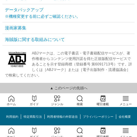
データバックアップ
※機種変更する前に必ずご確認ください。
漫画家募集
海賊版に関する取組みについて
ABJマークは、この電子書店・電子書籍配信サービスが、著
作権者からコンテンツ使用許諾を得た正規版配信サービスで
あることを示す登録商標（登録番号 第6091713号）です。詳
しくは［ABJマーク］または［電子出版制作・流通協議会］
で検索してください。
▲ このページの先頭へ
ホーム
ガイド
ジャンル
検索
曜日連載
メニュー
利用規約
特定商取引法
利用者情報の外部送信
プライバシーポリシー
会社概要
めちゃコミック©MechaComic, Inc.
ホーム
ガイド
ジャンル
検索
曜日連載
メニュー