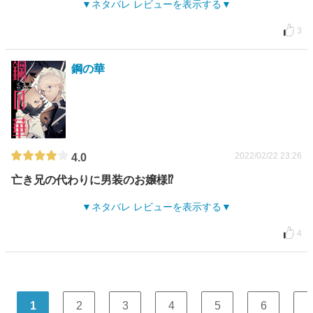
ネタバレ レビューを表示する
3
鋼の華
2022/02/22 23:26
4.0
亡き兄の代わりに男装のお嬢様⁉︎
ネタバレ レビューを表示する
4
1
2
3
4
5
6
7