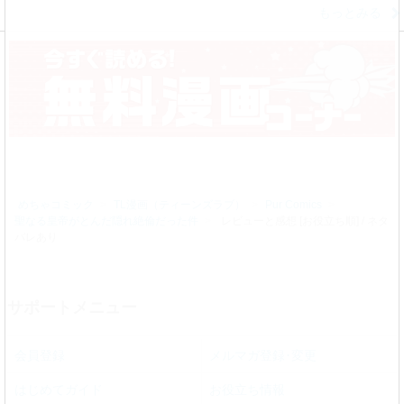
もっとみる
めちゃコミック
TL漫画（ティーンズラブ）
Pur Comics
聖なる皇帝がとんだ隠れ絶倫だった件
レビューと感想 [お役立ち順] / ネタ
バレあり
サポートメニュー
会員登録
メルマガ登録･変更
はじめてガイド
お役立ち情報