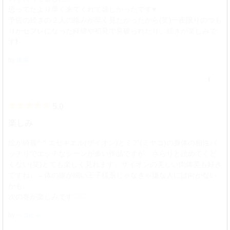
思ってたより早く来てくれて嬉しかったです♥️
予告の続きの２人の絡みが早く見たかったから(笑)一夜限りのつも
りがセフレになった経緯や初見で見破られたり、続きが楽しみで
す❗
by
遠園
2
2026/04/17 13:01
5.0
楽しみ
絵が綺麗^ ^ エゼキエル(ザイオン)とミア(ミヤコ)の身体の相性バ
ッチリでエッチなシーンが多い作品ですが、さらりと読めてくど
くない(笑)とても楽しく見れます。ザイオンの美しい肉体美も好き
ですね♩←体の線が細い王子様系じゃなきゃ嫌な人には向かない
かも。
次の巻が楽しみです♡♡
by
ペコにゃ