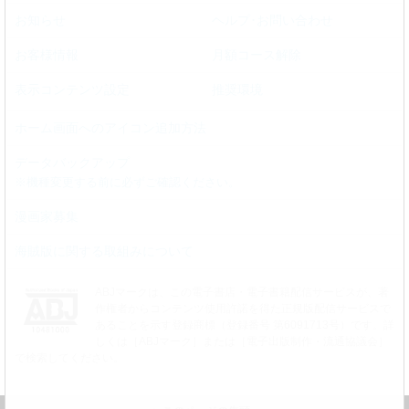
お知らせ
ヘルプ･お問い合わせ
お客様情報
月額コース解除
表示コンテンツ設定
推奨環境
ホーム画面へのアイコン追加方法
データバックアップ
※機種変更する前に必ずご確認ください。
漫画家募集
海賊版に関する取組みについて
ABJマークは、この電子書店・電子書籍配信サービスが、著
作権者からコンテンツ使用許諾を得た正規版配信サービスで
あることを示す登録商標（登録番号 第6091713号）です。詳
しくは［ABJマーク］または［電子出版制作・流通協議会］
で検索してください。