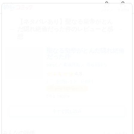
ログイン
会員登録
【ネタバレあり】聖なる皇帝がとん
だ隠れ絶倫だった件のレビューと感
想
聖なる皇帝がとんだ隠れ絶倫
だった件
pipipi
葛城阿高
長谷川ゆう
4.8
(
全13件
/
ネタバレ4件
)
レビュー
投稿で20pt
ゲット！
5巻まで配信中
今すぐ試し読み
みんなの評価
レビューを書く