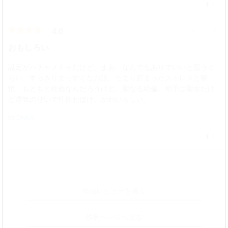
1
2026/03/11 17:00
4.0
おもしろい
設定がハチャメチャだけど、まあ、なんでもありでいいと思うぐ
らい、すっきりまっすぐなお話。たまり貯まったストレスと鬱
憤、もともと絶倫なんだろうけど、聖なる絶倫。相手は聖女だけ
ど瘴気のせいで性欲おばけ。かわいらしい。
by
DryIce
0
作品レビューを書く
作品ページへ戻る