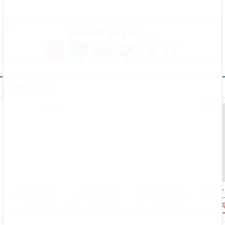
無料の作品
従順な妊娠
暴夜【完全版】
うるわし初婚～純朴男子、獰猛な溺愛夫に成る～
6話無料
15話無料
1話無料
1