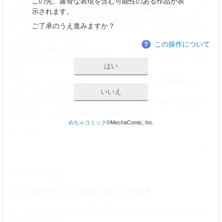
この先、露骨な表現を含む可能性のある作品が表
小さな頃から頑張ってきたエゼキエル少年の唯一の救い、『イマ
示されます。
ジナリー・セフレ』。その上位互換が現実にあらわれたのだか
ご了承のうえ進みますか？
ら、これは捕まえておくしかない、逃せない、諦めない。前のめ
りな理由がわかりました。
この操作について
？
これまでの娼館での逢瀬とは違い、ミアとエゼキエルとしてのラ
ブラブが始まりそうなところで次巻に持ち越し。ずるーい！待て
はい
なーい！
このうえなくエッチなはずなのに、まとわりつく粘着感がない、
いいえ
かわいくてかっこよくて面白い作品です。
原作も読みたいですが、この画・絵だからこその魅力もかなりの
ものなので、二刀流で最後まで読破したいです。
めちゃコミック
©MechaComic, Inc.
by
うさまみ
5
2026/03/05 5:42
5.0
ついにめちゃコミに登場で嬉しい🎵😍🎵
ずっとサイトやYouTube広告で見つけて、めちゃコミに登場する
のを待ってました。