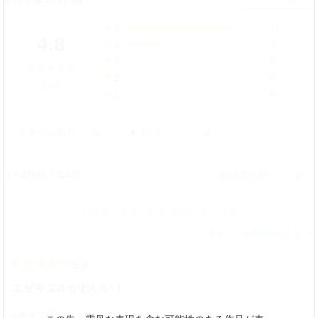
5
10
77%
4.8
4
3
23%
3
0
0%
2
0
13件
0%
1
0
0%
1 - 4件目／全4件
※注意：ネタバレを表示しています
ネタバレを非表示にする
2026/04/23 8:15
5.0
エゼキエルかわいい！
4巻まで読みました。