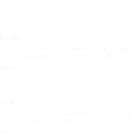
さくらんぼちゃんさ
5.0
春って感じ
島君はｲｹﾒﾝだけど、なにより草介君が可愛い過ぎる～(❁´ω`❁)可愛い
直になれのに感情は素直になってしまう…たどたどしい感じが良いと思
☆ちび助☆
5.0
ぉ〜❤️
が好きすぎる。ちょっとチラ見のつもりがイケメンでいじわるな攻め、
ゃないですか！！秋臣だっけ？笑もイケメンなのにもったいない！！
虹色ぱんだ