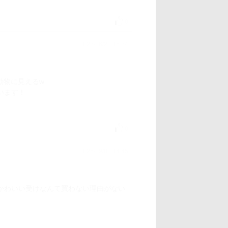
0
2023/06/22 15:34
小動物に見えるw
います！
0
2025/09/08 14:45
かわいい受けなんて買わない理由がない