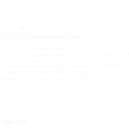
にいまるに
3.0
はキレイだけど展開や心情描写がうーん…
はキレイで、美形な攻めも可愛い受も良いです。
だ、ずっと片想いしてた相手、しかもノンケってわかってるのに、いき
ラクターの行動に感情移入できない。
と、元カノに裏切られて主人公が傷ついてるからって、女の子に対して
いし、あんまり攻の人間性に対して惹かれる要素が見えない…。
開にいろいろ無理があって入り込めなかったんで、Hなシーンもあんま
LHASA
3.0
が繊細で可愛い