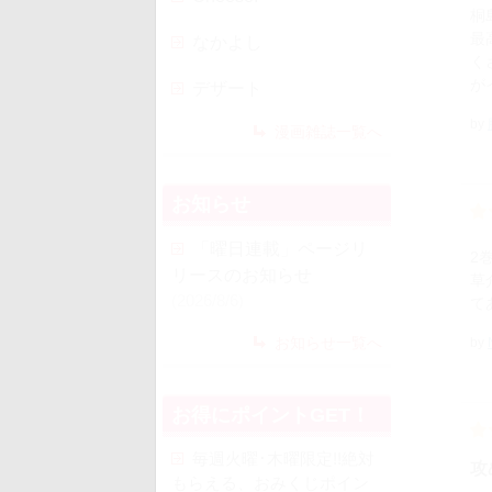
桐
最
なかよし
く
が
デザート
by
漫画雑誌一覧へ
お知らせ
「曜日連載」ページリ
2
リースのお知らせ
草
(2026/8/6)
て
お知らせ一覧へ
by
お得にポイントGET！
毎週火曜･木曜限定!!絶対
攻
もらえる、おみくじポイン