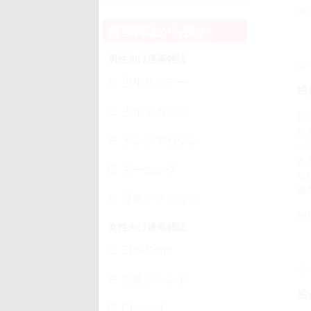
by
漫画雑誌から探す
男性向け漫画雑誌
少年サンデー
絵
少年マガジン
絵
た
ヤングマガジン
ャ
あ
モーニング
な
展
漫画アクション
by
女性向け漫画雑誌
Sho-Comi
別冊フレンド
絵
Cheese!