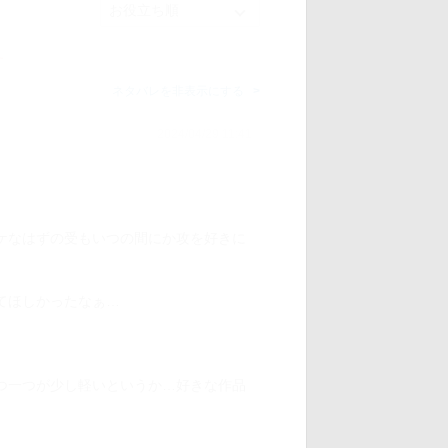
す
ネタバレを非表示にする
2024/04/29 11:41
ケなはずの受もいつの間にか攻を好きに
てほしかったなぁ…
つ一つが少し軽いというか…好きな作品