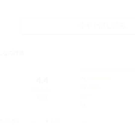
今すぐ試し読み
んなの評価
5
56%
4.4
4
27%
3
15%
2
82件
2%
1
0%