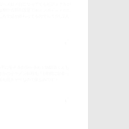
公へメロメロになっててもビジュアルが
は相性抜群の設定でキュンポイントがた
ころで話が終わってるのでもう少し2人
0
2026/03/23 22:50
の子にモテるの分かるわ！幼馴染くんも
さかのイケメン転校生！1年前に出会っ
後も続きそうなので楽しみです！
0
2024/07/02 6:48