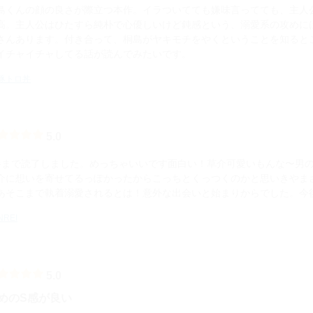
島くんの顔の良さが際立つ本作。イラついてても嫌味言ってても、主人
高。主人公はひたすら純朴で心優しいけど鈍感という、溺愛系の攻めに
さんあります。付き合って、桐島がヤキモチをやくということを知ると
イチャイチャしてる話が読んでみたいです。
豚トロ丼
5.0
巻まで読了しました。めっちゃいいです面白い！草介可愛いもんな〜男
介に想いを寄せてるっぽかったからこっちとくっつくのかと思いきやま
あそこまで執着溺愛されるとは！意外な出会いと始まりからでした。今
NREI
5.0
めのS感が良い