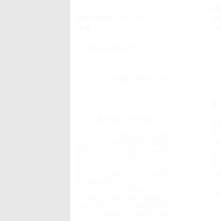
ト!!
最
最大100ptが当たる大チャン
序
ス★
中
by
1日1回､来店ポイントプ
レゼント!!
メルマガ継続で毎月10ポ
イントGET!!
ま
めちゃコミックとは
攻
受
めちゃコミック（めちゃコミ）はCM・
好
広告や口コミで評判の国内最大級の電
子書籍・漫画ストアです。スマホの画
き
面に1コマずつ大きく表示するので読み
あ
やすくて、わざわざ拡大しなくても片
少
手でサクサク操作できます。話題の新
作や感動の名作からめちゃコミック
（めちゃコミ）でしか読めないオリジ
by
ナル作品まで充実の品揃えで無料試し
読みも可能。気に入った漫画は1話30
ポイント（30円相当）の値段から気軽