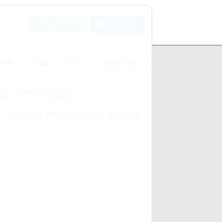
会員登録
ログイン
め特集
雑誌･レーベル
漫画家･作家
ビューと感想
レビューと感想 [お役立ち順] / ネタバレあ
件
)