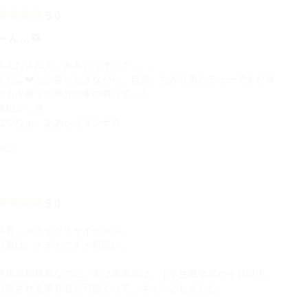
5.0
～ん…💢
るんだよねぇ、ああぃうオンナ。。。
きだよ❤️とか言っときながら、自分、ちがう男とチューですか💢
かも今彼？の草介の家の前って…💧
信犯か…💢
立つなぁ、ああぃうオンナ💢
sp☆
5.0
島君、メチャクチャイケメン。
介君は、メチャクチャ可愛い。
見腹黒桐島君なのに、実は恋愛脳は、小学生低学年かそれ以下。
り回される草介君が可愛くって、キュンとしました。