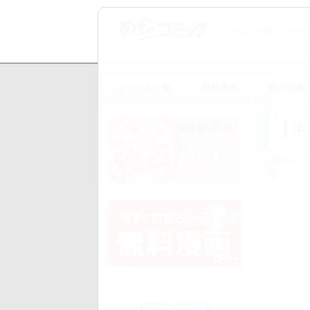
ジャンル一覧
無料漫画
曜日連載
【ネ
めちゃコ
り