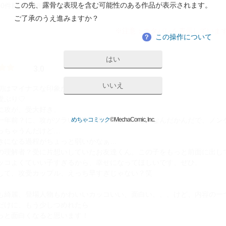
この先、露骨な表現を含む可能性のある作品が表示されます。
- 10件目／全28件
ご了承のうえ進みますか？
※注意：ネタバレを表示していま
この操作について
？
はい
3.0
いいえ
初はマイナスな印象からの
愛ぶり♡
に攻が、受大好き。
一年前？に、攻がツラい時期に受と出会ってる）なんだかんだで、ノン
めちゃコミック
©MechaComic, Inc.
っちゃうんだけど…
きになる過程がちょっと弱いかなぁ…
の理解者？受に片想いしていたお友達くん。この子をもっと前面に出し
ッコよくていい子すぎるから、幸せになってほしいです、ぜひ。
して、攻受カップル、えっち早すぎじゃない？笑
も綺麗、登場人物もかわいいカッコいい、面白い、、、けど、内容の一
だけに、もう少しつめれたら
っと面白くなると思います！