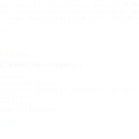
初は、「表紙いいな！」と思って読んでたけど、受けのツンデレ感と攻
盤は、ツンデレのツンが目立っててそれはそれでいやいや感があって好
盤から終盤は、攻めのことを意識してて可愛いと思うし、攻めも溺愛と束
(○∀○)
5.0
るで青春時代に憧れた少女漫画のよう
めはイケメン
けはほわほわ元気っ子ちゃん
きな子いじめとか、幼馴染の主人公に恋する男の子とか、新たに現れた
ゅんきゅんかよ！
りそうであまりない
女漫画のような配役のBL素敵！
ただのBL好き