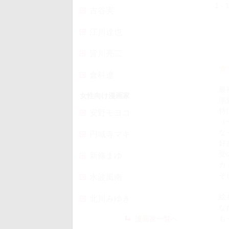
1 
古谷実
江川達也
皆川亮二
倉科遼
最
女性向け漫画家
溺
特
安野モヨコ
（
な
円城寺マキ
好
受
新條まゆ
カ
そ
水波風南
絵
北川みゆき
な
も
漫画家一覧へ