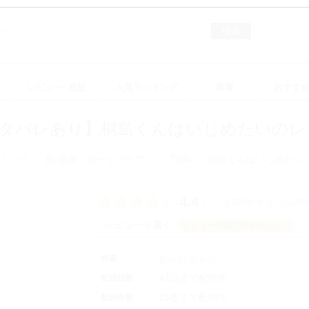
検索
レビュー･感想
人気ランキング
新着
おすす
タバレあり】桐島くんはいじめたいのレ
ミック
BL漫画（ボーイズラブ）
Tulle
桐島くんはいじめたい
4.4
(
全82件
/
ネタバレ28
レビューを書く
レビュー投稿で20ptゲット！
あられちゃん
作家
42話まで配信中
配信話数
15巻まで配信中
配信巻数