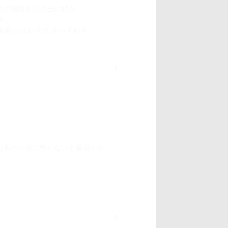
めの強引さが本当に好き。
き。
縛(ちょい？)があって好き。
0
2024/01/01 18:07
ら私のために争わないで要員とか
0