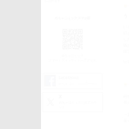
に読めます。
う
めちゃコミック スマホ版
い
好
し
確
腹
めちゃコミック
スマートフォンサイトへアクセス
by
facebook
めちゃコミック公式ページ
桐
X
草
めちゃコミック公式アカウ
ント
一
振