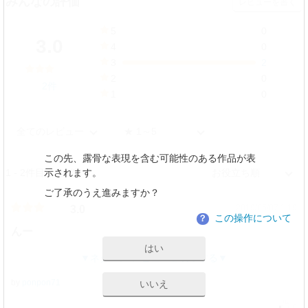
みんなの評価
レビューを書く
5
0
0%
3.0
4
0
0%
3
2
100%
2
0
2件
0%
1
0
0%
この先、露骨な表現を含む可能性のある作品が表
1 - 2件目／全2件
示されます。
ご了承のうえ進みますか？
2019/05/07 1:19
3.0
この操作について
？
んー
はい
ネタバレ レビューを表示する
by
ponpon71
いいえ
0