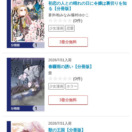
初恋の人との晴れの日に令嬢は裏切りを知
る【分冊版】
蒼井/柏みなみ/藤村ゆかこ
(0件)
少女漫画
恋愛
3冊分無料
2026/7/31入荷
春驟雨の誘い【分冊版】
螢
(0件)
少女漫画
ホラー
3冊分無料
2026/7/31入荷
獣の王国【分冊版】