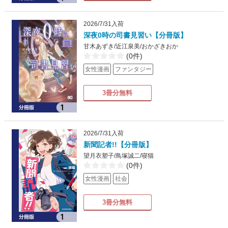
2026/7/31入荷
深夜0時の司書見習い【分冊版】
甘木あずき/近江泉美/おかざきおか
(0件)
女性漫画
ファンタジー
3冊分無料
2026/7/31入荷
新聞記者!!【分冊版】
望月衣塑子/鳥塚誠二/寝猫
(0件)
女性漫画
社会
3冊分無料