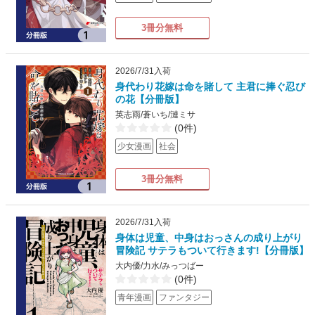
3冊分無料
2026/7/31入荷
身代わり花嫁は命を賭して 主君に捧ぐ忍び
の花【分冊版】
英志雨/蒼いち/漣ミサ
(0件)
少女漫画
社会
3冊分無料
2026/7/31入荷
身体は児童、中身はおっさんの成り上がり
冒険記 サテラもついて行きます!【分冊版】
大内優/力水/みっつばー
(0件)
青年漫画
ファンタジー