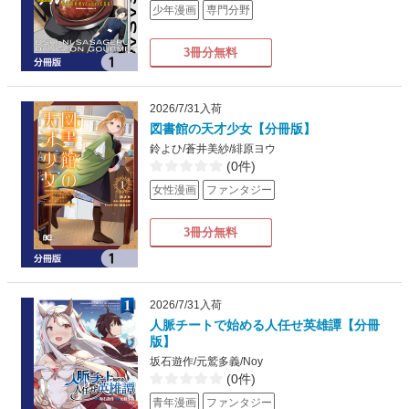
少年漫画
専門分野
3冊分無料
2026/7/31入荷
図書館の天才少女【分冊版】
鈴よひ/蒼井美紗/緋原ヨウ
(0件)
女性漫画
ファンタジー
3冊分無料
2026/7/31入荷
人脈チートで始める人任せ英雄譚【分冊
版】
坂石遊作/元鷲多義/Noy
(0件)
青年漫画
ファンタジー