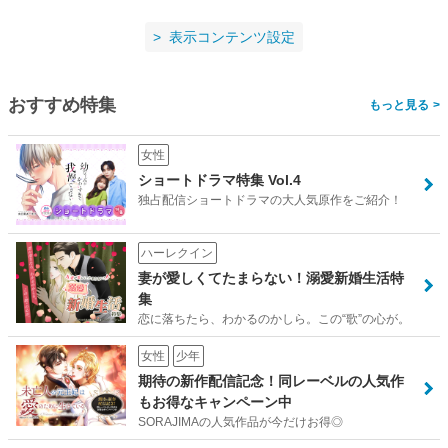
表示コンテンツ設定
おすすめ特集
>
女性
ショートドラマ特集 Vol.4
独占配信ショートドラマの大人気原作をご紹介！
ハーレクイン
妻が愛しくてたまらない！溺愛新婚生活特
集
恋に落ちたら、わかるのかしら。この“歌”の心が。
女性
少年
期待の新作配信記念！同レーベルの人気作
もお得なキャンペーン中
SORAJIMAの人気作品が今だけお得◎