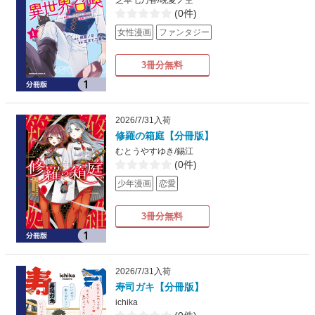
芝本七乃香/晩夏ノ空
(0件)
女性漫画
ファンタジー
3冊分無料
2026/7/31入荷
修羅の箱庭【分冊版】
むとうやすゆき/錫江
(0件)
少年漫画
恋愛
3冊分無料
2026/7/31入荷
寿司ガキ【分冊版】
ichika