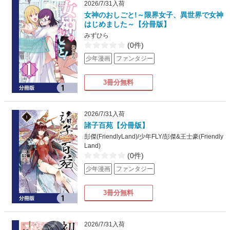
2026/7/31入荷
女神のおしごと!～限界女子、異世界で女神
はじめました～【分冊版】
みずひら
(0件)
少年漫画
ファンタジー
3冊分無料
2026/7/31入荷
諸子百苑【分冊版】
彭傑(FriendlyLand)/少年FLY/彭傑&王士豪(Friendly
Land)
(0件)
少年漫画
ファンタジー
3冊分無料
2026/7/31入荷