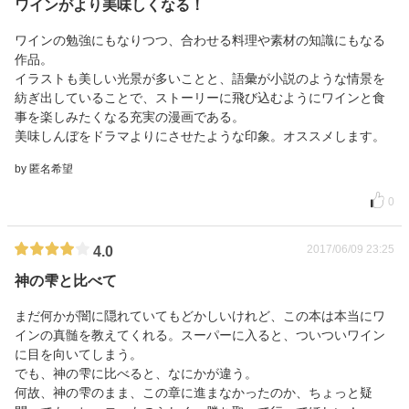
ワインがより美味しくなる！
ワインの勉強にもなりつつ、合わせる料理や素材の知識にもなる
作品。
イラストも美しい光景が多いことと、語彙が小説のような情景を
紡ぎ出していることで、ストーリーに飛び込むようにワインと食
事を楽しみたくなる充実の漫画である。
美味しんぼをドラマよりにさせたような印象。オススメします。
by 匿名希望
0
2017/06/09 23:25
4.0
神の雫と比べて
まだ何かが闇に隠れていてもどかしいけれど、この本は本当にワ
インの真髄を教えてくれる。スーパーに入ると、ついついワイン
に目を向いてしまう。
でも、神の雫に比べると、なにかが違う。
何故、神の雫のまま、この章に進まなかったのか、ちょっと疑