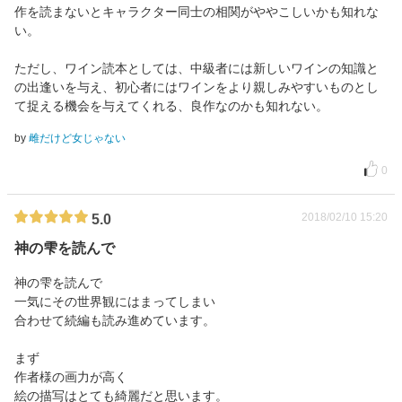
作を読まないとキャラクター同士の相関がややこしいかも知れな
い。
ただし、ワイン読本としては、中級者には新しいワインの知識と
の出逢いを与え、初心者にはワインをより親しみやすいものとし
て捉える機会を与えてくれる、良作なのかも知れない。
by
雌だけど女じゃない
0
2018/02/10 15:20
5.0
神の雫を読んで
神の雫を読んで
一気にその世界観にはまってしまい
合わせて続編も読み進めています。
まず
作者様の画力が高く
絵の描写はとても綺麗だと思います。