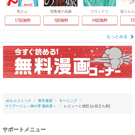
島さん
背教者の花嫁
コウノドリ
17話無料
5話無料
34話無料
3
もっとみる
めちゃコミック
青年漫画
モーニング
マリアージュ～神の雫 最終章～
レビューと感想 [お役立ち順]
サポートメニュー