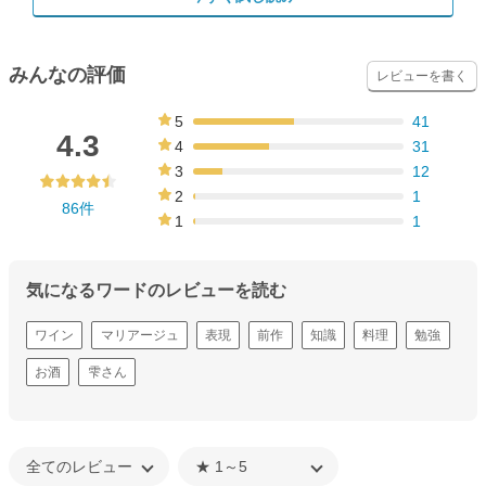
みんなの評価
レビューを書く
5
41
48%
4.3
4
31
36%
3
12
14%
2
1
86件
1%
1
1
1%
気になるワードのレビューを読む
ワイン
マリアージュ
表現
前作
知識
料理
勉強
お酒
雫さん