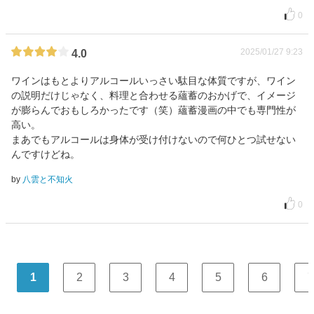
0
2025/01/27 9:23
4.0
ワインはもとよりアルコールいっさい駄目な体質ですが、ワイン
の説明だけじゃなく、料理と合わせる蘊蓄のおかげで、イメージ
が膨らんでおもしろかったです（笑）蘊蓄漫画の中でも専門性が
高い。
まあでもアルコールは身体が受け付けないので何ひとつ試せない
んですけどね。
by
八雲と不知火
0
1
2
3
4
5
6
7