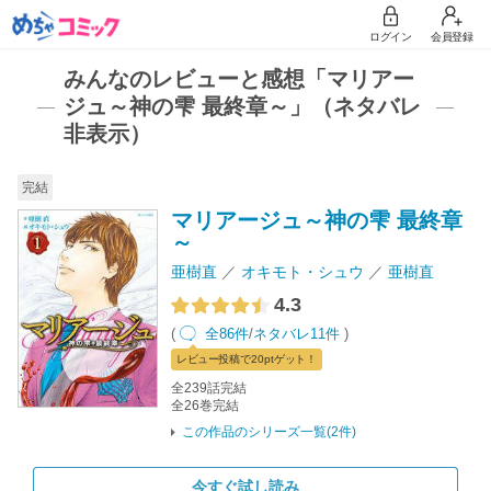
ログイン
会員登録
みんなのレビューと感想「マリアー
ジュ～神の雫 最終章～」（ネタバレ
非表示）
完結
マリアージュ～神の雫 最終章
～
亜樹直
オキモト・シュウ
亜樹直
4.3
(
全86件
/
ネタバレ11件
)
レビュー
投稿で20pt
ゲット！
全239話完結
全26巻完結
この作品のシリーズ一覧(2件)
今すぐ試し読み