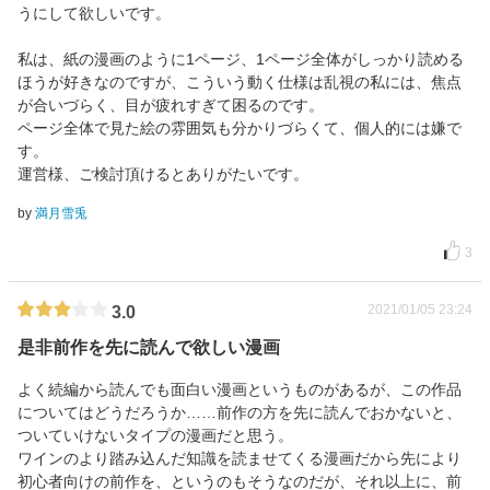
うにして欲しいです。
私は、紙の漫画のように1ページ、1ページ全体がしっかり読める
ほうが好きなのですが、こういう動く仕様は乱視の私には、焦点
が合いづらく、目が疲れすぎて困るのです。
ページ全体で見た絵の雰囲気も分かりづらくて、個人的には嫌で
す。
運営様、ご検討頂けるとありがたいです。
by
満月雪兎
3
2021/01/05 23:24
3.0
是非前作を先に読んで欲しい漫画
よく続編から読んでも面白い漫画というものがあるが、この作品
についてはどうだろうか……前作の方を先に読んでおかないと、
ついていけないタイプの漫画だと思う。
ワインのより踏み込んだ知識を読ませてくる漫画だから先により
初心者向けの前作を、というのもそうなのだが、それ以上に、前