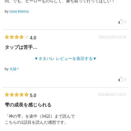
問。でも、ヒーローものらしく、勝ち取って行ってほしい！
by
casa blanca
0
2021/11/23 12:25
4.0
タップは苦手…
ネタバレ レビューを表示する
by
大福＊
0
2019/03/27 13:27
5.0
雫の成長を感じられる
「神の雫」を途中（34話）まで読んで
こちらの1話目を読んだ感想です。