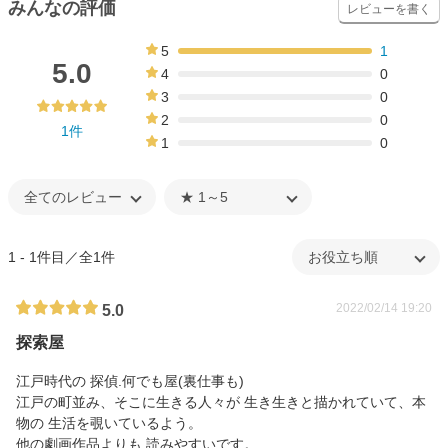
みんなの評価
レビューを書く
5
1
100%
5.0
4
0
0%
3
0
0%
2
0
1件
0%
1
0
0%
1 - 1件目／全1件
2022/02/14 19:20
5.0
探索屋
江戸時代の 探偵.何でも屋(裏仕事も)
江戸の町並み、そこに生きる人々が 生き生きと描かれていて、本
物の 生活を覗いているよう。
他の劇画作品よりも 読みやすいです。