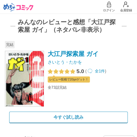
ログイン
会員登録
みんなのレビューと感想「大江戸探
索屋 ガイ」（ネタバレ非表示）
完結
大江戸探索屋 ガイ
さいとう・たかを
5.0
(
全1件
)
レビュー
投稿で20pt
ゲット！
全73話完結
今すぐ試し読み