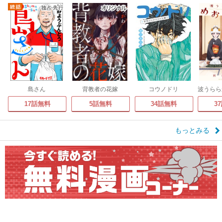
島さん
背教者の花嫁
コウノドリ
17話無料
5話無料
34話無料
3
もっとみる