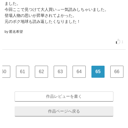
ました。
今回ここで見つけて大人買い→一気読みしちゃいました。
登場人物の思いが昇華されてよかった。
元のボク地球も読み返したくなりました！
by 匿名希望
1
60
61
62
63
64
65
66
作品レビューを書く
作品ページへ戻る