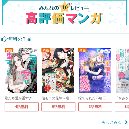
無料の作品
君たち愛が重すぎる。(話売り)
傷モノの花嫁～虐げられた私が、皇國の鬼神に見初められた理由～ 分冊版
捨てられた不細工夫人は天才魔術師に溺愛される
4話無料
9話無料
6話無料
1
もっとみる