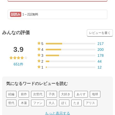
1～2話無料
みんなの評価
レビューを書く
5
217
33%
3.9
4
200
31%
3
178
27%
2
44
651件
7%
1
12
2%
気になるワードのレビューを読む
続編
前作
次世代
子供
大好き
ありす
地球
世代
木蓮
ファン
大人
ぼく
たま
アリス
感動
もっと表示する