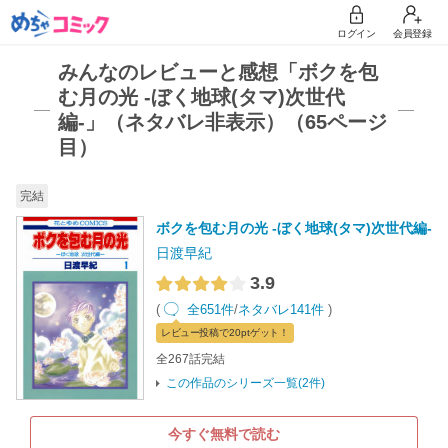
ログイン
会員登録
みんなのレビューと感想「ボクを包
む月の光 -ぼく地球(タマ)次世代
編-」（ネタバレ非表示）（65ページ
目）
完結
ボクを包む月の光 -ぼく地球(タマ)次世代編-
日渡早紀
3.9
(
全651件
/
ネタバレ141件
)
レビュー
投稿で20pt
ゲット！
全267話完結
この作品のシリーズ一覧(2件)
今すぐ無料で読む