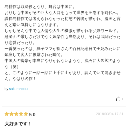
島耕作は取締役となり、舞台は中国に。
おりしも中国がその巨大な人口をもって世界を圧巻する時代へ。
課長島耕作では考えられなかった初芝の苦境が描かれ、漫画と言
えど暗い気持ちにもなります。
しかしそんな中でも人情や人生の機微が描かれる弘兼ワールド。
経済面の厳しさだけでなく娯楽性も当然あり、それは武闘だった
り恋愛だったり。
一番笑ったのは、典子ママが孫さんの百日記念日で王妃みたいに
鎮座して客人に披露された瞬間。
中国人の富豪が本当にやりかねないような、流石に大袈裟のよう
な（笑）
と、このように一話一話に上手に山があり、読んでいて飽きませ
ん。やはり名作！
by
sakuranbou
1
2018/03/04 17:31
5.0
大好きです！