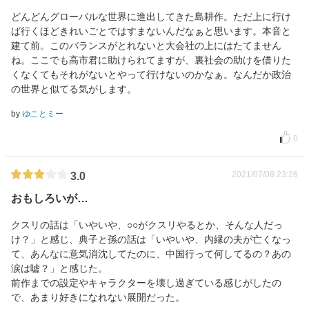
どんどんグローバルな世界に進出してきた島耕作。ただ上に行け
ば行くほどきれいごとではすまないんだなぁと思います。本音と
建て前。このバランスがとれないと大会社の上にはたてません
ね。ここでも高市君に助けられてますが、裏社会の助けを借りた
くなくてもそれがないとやって行けないのかなぁ。なんだか政治
の世界と似てる気がします。
by
ゆことミー
0
2021/07/08 23:26
3.0
おもしろいが…
クスリの話は「いやいや、○○がクスリやるとか、そんな人だっ
け？」と感じ、典子と孫の話は「いやいや、内縁の夫が亡くなっ
て、あんなに意気消沈してたのに、中国行って何してるの？あの
涙は嘘？」と感じた。
前作までの設定やキャラクターを壊し過ぎている感じがしたの
で、あまり好きになれない展開だった。