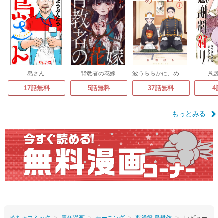
島さん
背教者の花嫁
波うららかに、めおと日和
慰
17話無料
5話無料
37話無料
4
もっとみる
めちゃコミック
青年漫画
モーニング
取締役 島耕作
レビュー