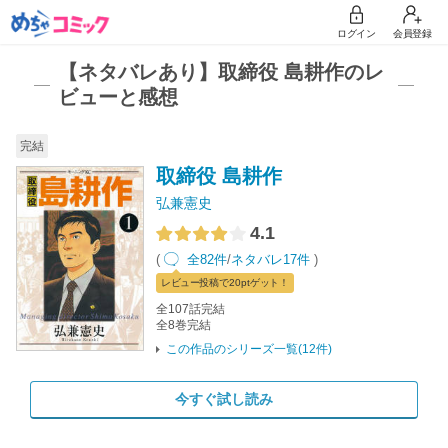
ログイン
会員登録
【ネタバレあり】取締役 島耕作のレ
ビューと感想
完結
取締役 島耕作
弘兼憲史
4.1
(
全82件
/
ネタバレ17件
)
レビュー
投稿で20pt
ゲット！
全107話完結
全8巻完結
この作品のシリーズ一覧(12件)
今すぐ試し読み