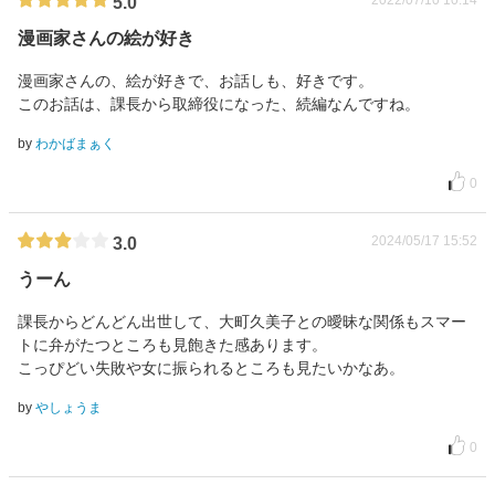
2022/07/10 10:14
5.0
漫画家さんの絵が好き
漫画家さんの、絵が好きで、お話しも、好きです。
このお話は、課長から取締役になった、続編なんですね。
by
わかばまぁく
0
2024/05/17 15:52
3.0
うーん
課長からどんどん出世して、大町久美子との曖昧な関係もスマー
トに弁がたつところも見飽きた感あります。
こっぴどい失敗や女に振られるところも見たいかなあ。
by
やしょうま
0