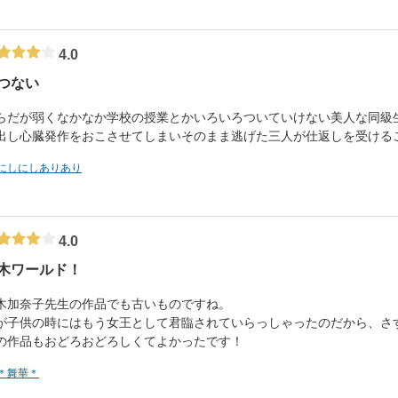
4.0
つない
らだが弱くなかなか学校の授業とかいろいろついていけない美人な同級
出し心臓発作をおこさせてしまいそのまま逃げた三人が仕返しを受ける
にしにしありあり
4.0
木ワールド！
木加奈子先生の作品でも古いものですね。
が子供の時にはもう女王として君臨されていらっしゃったのだから、さ
の作品もおどろおどろしくてよかったです！
＊舞華＊