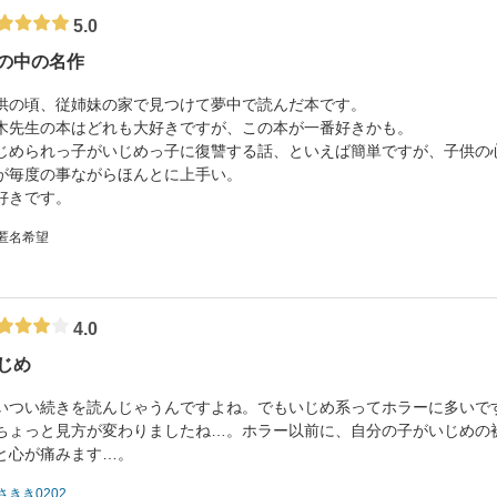
5.0
の中の名作
供の頃、従姉妹の家で見つけて夢中で読んだ本です。
木先生の本はどれも大好きですが、この本が一番好きかも。
じめられっ子がいじめっ子に復讐する話、といえば簡単ですが、子供の
が毎度の事ながらほんとに上手い。
好きです。
 匿名希望
4.0
じめ
いつい続きを読んじゃうんですよね。でもいじめ系ってホラーに多いで
ちょっと見方が変わりましたね…。ホラー以前に、自分の子がいじめの
と心が痛みます…。
さきき0202