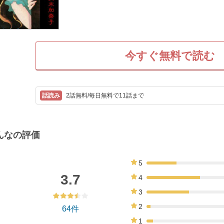
今すぐ無料で読む
2話無料/毎日無料で11話まで
んなの評価
5
22%
3.7
4
39%
3
31%
2
64件
3%
1