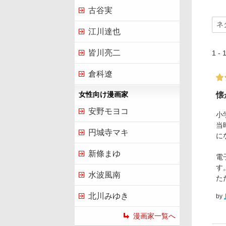
古谷実
江川達也
皆川亮二
1 
倉科遼
女性向け漫画家
懐
安野モヨコ
小
当
円城寺マキ
に
新條まゆ
電
す
水波風南
た
北川みゆき
by
漫画家一覧へ