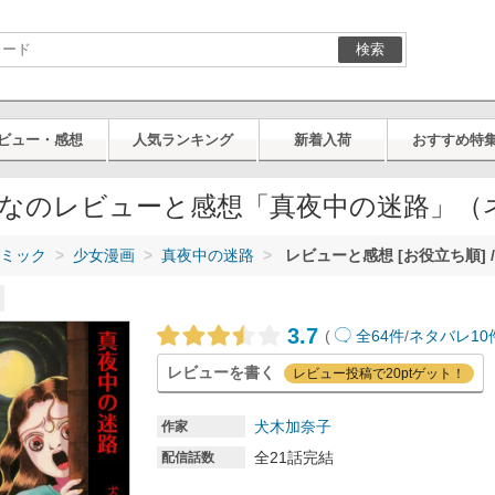
検索
ビュー・感想
人気ランキング
新着入荷
おすすめ特
なのレビューと感想「真夜中の迷路」（
ミック
少女漫画
真夜中の迷路
レビューと感想 [お役立ち順] 
3.7
(
全64件
/
ネタバレ10
レビューを書く
レビュー投稿で20ptゲット！
犬木加奈子
作家
全21話完結
配信話数