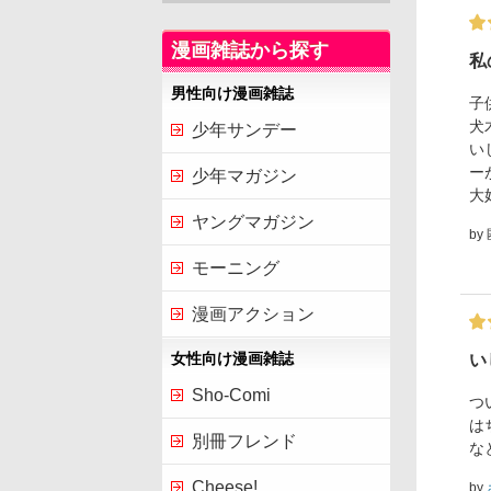
漫画雑誌から探す
私
男性向け漫画雑誌
子
犬
少年サンデー
い
ー
少年マガジン
大
ヤングマガジン
by
モーニング
漫画アクション
女性向け漫画雑誌
い
Sho-Comi
つ
は
別冊フレンド
な
Cheese!
by