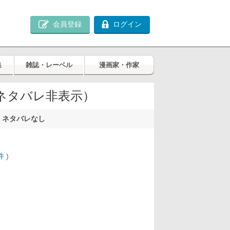
会員登録
ログイン
集
雑誌・レーベル
漫画家・作家
ネタバレ非表示）
/ ネタバレなし
件
)