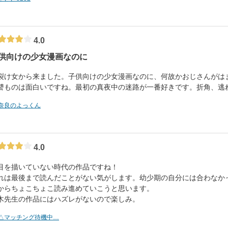
4.0
供向けの少女漫画なのに
裂け女から来ました。子供向けの少女漫画なのに、何故かおじさんがは
讐ものは面白いですね。最初の真夜中の迷路が一番好きです。折角、逃
奈良のよっくん
4.0
目を描いていない時代の作品ですね！
れは最後まで読んだことがない気がします。幼少期の自分には合わなか
からちょこちょこ読み進めていこうと思います。
木先生の作品にはハズレがないので楽しみ。
△マッチング待機中…