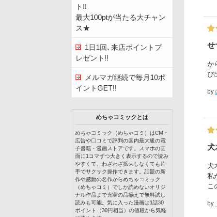
ト!!
最大100ptが当たる大チャン
ス★
せ
1日1回､来店ポイントプ
レゼント!!
か
び
メルマガ継続で毎月10ポ
イントGET!!
by
めちゃコミックとは
めちゃコミック（めちゃコミ）はCM・
広告や口コミで評判の国内最大級の電
犬
子書籍・漫画ストアです。スマホの画
面に1コマずつ大きく表示するので読み
やすくて、わざわざ拡大しなくても片
犬
手でサクサク操作できます。話題の新
私
作や感動の名作からめちゃコミック
こ
（めちゃコミ）でしか読めないオリジ
ナル作品まで充実の品揃えで無料試し
読みも可能。気に入った漫画は1話30
by
ポイント（30円相当）の値段から気軽