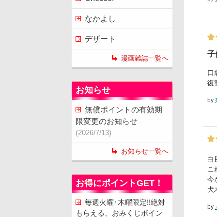
なかよし
デザート
子
漫画雑誌一覧へ
口
復
お知らせ
by
無償ポイントの有効期
限変更のお知らせ
(2026/7/13)
お知らせ一覧へ
白
こ
今
お得にポイントGET！
犬
毎週火曜･木曜限定!!絶対
by
もらえる、おみくじポイン