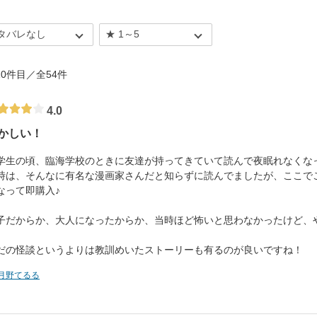
5%
- 10件目／全54件
4.0
かしい！
学生の頃、臨海学校のときに友達が持ってきていて読んで夜眠れなくな
時は、そんなに有名な漫画家さんだと知らずに読んでましたが、ここで
なって即購入♪
子だからか、大人になったからか、当時ほど怖いと思わなかったけど、
。
だの怪談というよりは教訓めいたストーリーも有るのが良いですね！
月野てるる