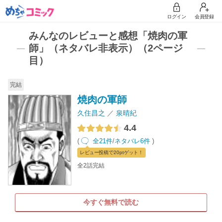
ログイン
会員登録
みんなのレビューと感想「焼肉の軍
師」（ネタバレ非表示）（2ページ
目）
完結
焼肉の軍師
久住昌之
泉晴紀
4.4
(
全21件
/
ネタバレ6件
)
レビュー
投稿で20pt
ゲット！
全2話完結
今すぐ無料で読む