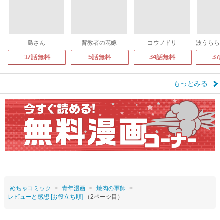
島さん
背教者の花嫁
コウノドリ
17話無料
5話無料
34話無料
3
もっとみる
めちゃコミック
青年漫画
焼肉の軍師
レビューと感想 [お役立ち順]
（2ページ目）