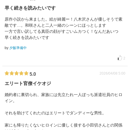
早く続きを読みたいです
原作小説から来ました。絵が綺麗ー！八木沢さんが優しそうで素
敵です…。和咲さんと二人一緒のシーンにほっとします
一方で言い訳してる真臣の顔がすごいムカつく！なんだあいつ
早く続きを読みたいです
by
夕飯準備中
2
2026/04/08 5:00
5.0
エリート官僚イケオジ
婚約者に裏切られ、家族には先立たれ一人ぼっち派遣社員のヒロ
イン。
それを助けてくれたのはエリートでダンディーな男性。
家にも帰りたくないヒロインに優しく接する小田切さんとの関係