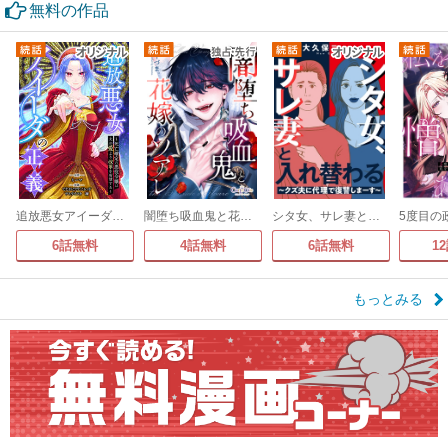
無料の作品
追放悪女アイーダの正義～死亡確定の悪役令嬢は夫の愛より改革を所望する～
闇堕ち吸血鬼と花嫁のソアレ
シタ女、サレ妻と入れ替わる～クズ夫に代理で復讐しまーす～
6話無料
4話無料
6話無料
1
もっとみる