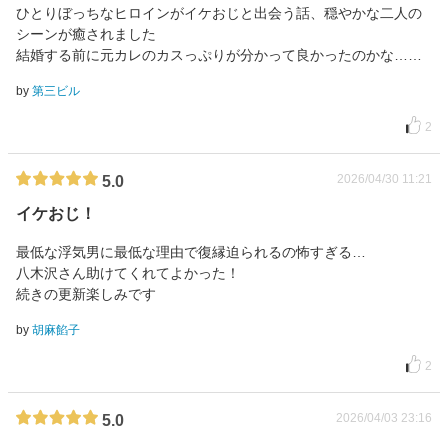
ひとりぼっちなヒロインがイケおじと出会う話、穏やかな二人の
シーンが癒されました
結婚する前に元カレのカスっぷりが分かって良かったのかな……
by
第三ビル
2
2026/04/30 11:21
5.0
イケおじ！
最低な浮気男に最低な理由で復縁迫られるの怖すぎる…
八木沢さん助けてくれてよかった！
続きの更新楽しみです
by
胡麻餡子
2
2026/04/03 23:16
5.0