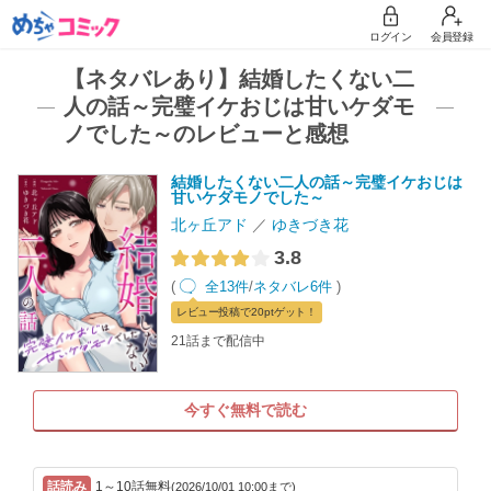
ログイン
会員登録
【ネタバレあり】結婚したくない二
人の話～完璧イケおじは甘いケダモ
ノでした～のレビューと感想
結婚したくない二人の話～完璧イケおじは
甘いケダモノでした～
北ヶ丘アド
ゆきづき花
3.8
(
全13件
/
ネタバレ6件
)
レビュー
投稿で20pt
ゲット！
21話まで配信中
今すぐ無料で読む
1～10話無料
(2026/10/01 10:00まで)