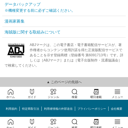
データバックアップ
※機種変更する前に必ずご確認ください。
漫画家募集
海賊版に関する取組みについて
ABJマークは、この電子書店・電子書籍配信サービスが、著
作権者からコンテンツ使用許諾を得た正規版配信サービスで
あることを示す登録商標（登録番号 第6091713号）です。詳
しくは［ABJマーク］または［電子出版制作・流通協議会］
で検索してください。
▲ このページの先頭へ
ホーム
ガイド
ジャンル
検索
曜日連載
メニュー
利用規約
特定商取引法
利用者情報の外部送信
プライバシーポリシー
会社概要
めちゃコミック©MechaComic, Inc.
ホーム
ガイド
ジャンル
検索
曜日連載
メニュー