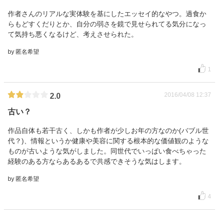
作者さんのリアルな実体験を基にしたエッセイ的なやつ。過食か
らもどすくだりとか、自分の弱さを鏡で見せられてる気分になっ
て気持ち悪くなるけど、考えさせられた。
by 匿名希望
1
2016/04/08 12:37
2.0
古い？
作品自体も若干古く、しかも作者が少しお年の方なのか(バブル世
代？)、情報というか健康や美容に関する根本的な価値観のような
ものが古いような気がしました。同世代でいっぱい食べちゃった
経験のある方ならあるあるで共感できそうな気はします。
by 匿名希望
4