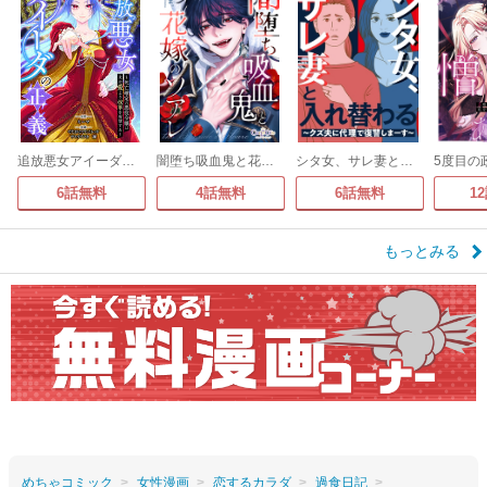
追放悪女アイーダの正義～死亡確定の悪役令嬢は夫の愛より改革を所望する～
闇堕ち吸血鬼と花嫁のソアレ
シタ女、サレ妻と入れ替わる～クズ夫に代理で復讐しまーす～
6話無料
4話無料
6話無料
1
もっとみる
めちゃコミック
女性漫画
恋するカラダ
過食日記