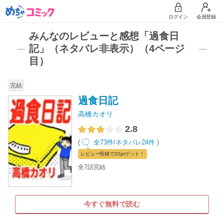
ログイン
会員登録
みんなのレビューと感想「過食日
記」（ネタバレ非表示）（4ページ
目）
完結
過食日記
高橋カオリ
2.8
(
全73件
/
ネタバレ24件
)
レビュー
投稿で20pt
ゲット！
全7話完結
今すぐ無料で読む