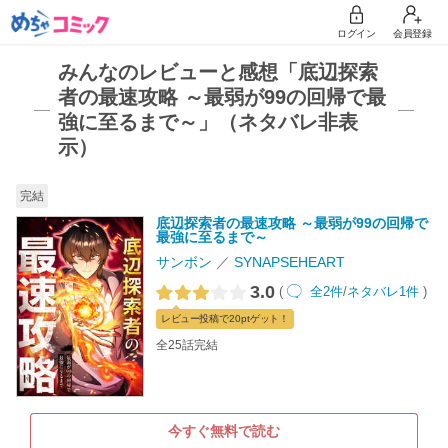
ログイン
会員登録
みんなのレビューと感想「底辺探索
者の最速攻略 ～最弱が99の回帰で最
強に至るまで～」（ネタバレ非表
示）
完結
底辺探索者の最速攻略 ～最弱が99の回帰で
最強に至るまで～
サンボン
SYNAPSEHEART
3.0
(
全2件
/
ネタバレ1件
)
レビュー
投稿で20pt
ゲット！
全25話完結
今すぐ無料で読む