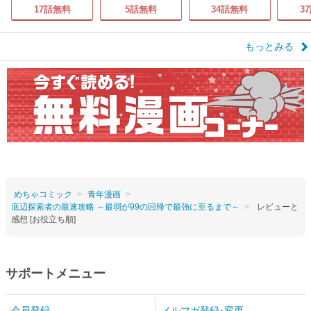
17話無料
5話無料
34話無料
3
もっとみる
めちゃコミック
青年漫画
底辺探索者の最速攻略 ～最弱が99の回帰で最強に至るまで～
レビューと
感想 [お役立ち順]
サポートメニュー
会員登録
メルマガ登録･変更