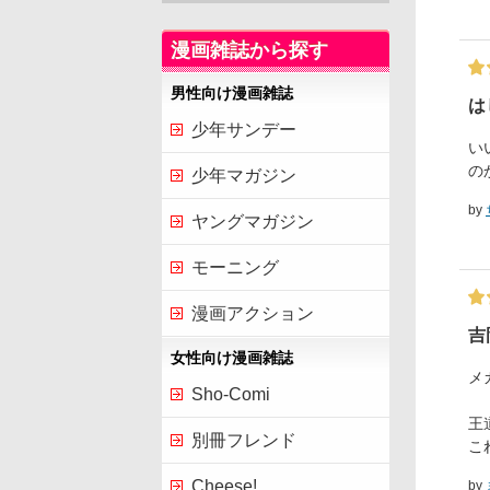
漫画雑誌から探す
男性向け漫画雑誌
は
少年サンデー
い
の
少年マガジン
by
ヤングマガジン
モーニング
漫画アクション
吉
女性向け漫画雑誌
メ
Sho-Comi
王
別冊フレンド
こ
Cheese!
by