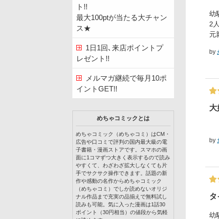
ト!!
幼
最大100ptが当たる大チャン
2
ス★
元
1日1回､来店ポイントプ
by
レゼント!!
メルマガ継続で毎月10ポ
イントGET!!
大
めちゃコミックとは
めちゃコミック（めちゃコミ）はCM・
by
広告や口コミで評判の国内最大級の電
子書籍・漫画ストアです。スマホの画
面に1コマずつ大きく表示するので読み
やすくて、わざわざ拡大しなくても片
手でサクサク操作できます。話題の新
作や感動の名作からめちゃコミック
（めちゃコミ）でしか読めないオリジ
タ
ナル作品まで充実の品揃えで無料試し
読みも可能。気に入った漫画は1話30
ポイント（30円相当）の値段から気軽
幼