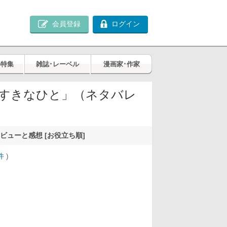
会員登録
ログイン
め特集
雑誌･レーベル
漫画家･作家
すきなひと」（ネタバレ
ビューと感想 [お役立ち順]
件
)