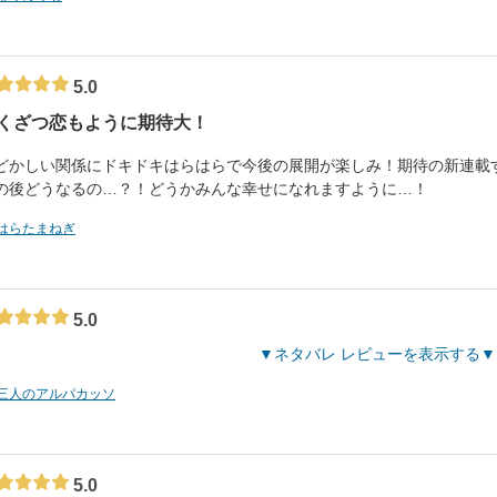
5.0
くざつ恋もように期待大！
どかしい関係にドキドキはらはらで今後の展開が楽しみ！期待の新連載
の後どうなるの…？！どうかみんな幸せになれますように…！
はらたまねぎ
5.0
ネタバレ レビューを表示する
三人のアルパカッソ
5.0