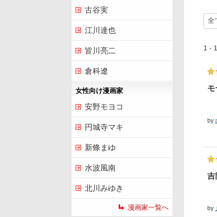
古谷実
江川達也
1 
皆川亮二
倉科遼
モ
女性向け漫画家
安野モヨコ
by
円城寺マキ
新條まゆ
水波風南
吉
北川みゆき
漫画家一覧へ
by