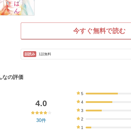
今すぐ無料で読む
1話無料
んなの評価
5
40%
4.0
4
33%
3
20%
2
30件
0%
1