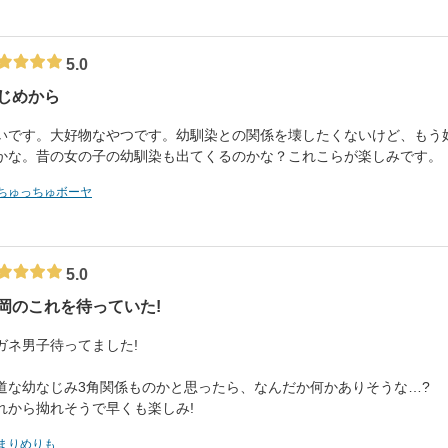
5.0
じめから
いです。大好物なやつです。幼馴染との関係を壊したくないけど、もう
かな。昔の女の子の幼馴染も出てくるのかな？これこらが楽しみです。
ちゅっちゅボーヤ
5.0
岡のこれを待っていた!
ガネ男子待ってました!
道な幼なじみ3角関係ものかと思ったら、なんだか何かありそうな…?
れから拗れそうで早くも楽しみ!
まりめりも