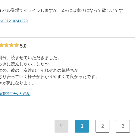
イバル登場でイライラしますが、2人には幸せになって欲しいです！
kk031210241229
5.0
料分、読ませていただきました。
っきに読んじゃいました〜
女の、彼の、友達の、それぞれの気持ちが
ざり合っていく様子がわかりやすくて良かったです。
きが気になります。
抹茶ﾌﾗﾍﾟﾁｰﾉ大好き!
前
1
2
3