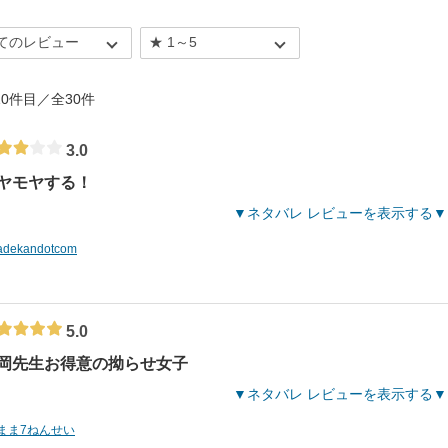
7%
- 10件目／全30件
3.0
ヤモヤする！
ネタバレ レビューを表示する
adekandotcom
5.0
岡先生お得意の拗らせ女子
ネタバレ レビューを表示する
まま7ねんせい