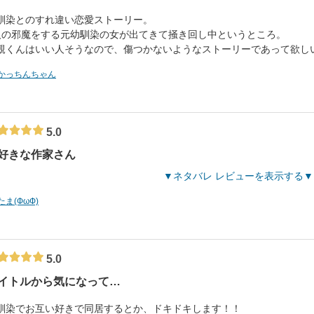
馴染とのすれ違い恋愛ストーリー。
人の邪魔をする元幼馴染の女が出てきて掻き回し中というところ。
親くんはいい人そうなので、傷つかないようなストーリーであって欲し
かっちんちゃん
5.0
好きな作家さん
ネタバレ レビューを表示する
たま(ФωФ)
5.0
イトルから気になって…
馴染でお互い好きで同居するとか、ドキドキします！！