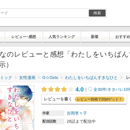
検索
レビュー･感想
人気ランキング
新着
おすす
なのレビューと感想「わたしをいちばん
示）
ミック
女性漫画
G☆Girls
わたしをいちばんすきなひと
レ
4.0
(
全30件
/
ネタバレ10
レビューを書く
レビュー投稿で20ptゲット！
吉岡李々子
作家
28話まで配信中
配信話数