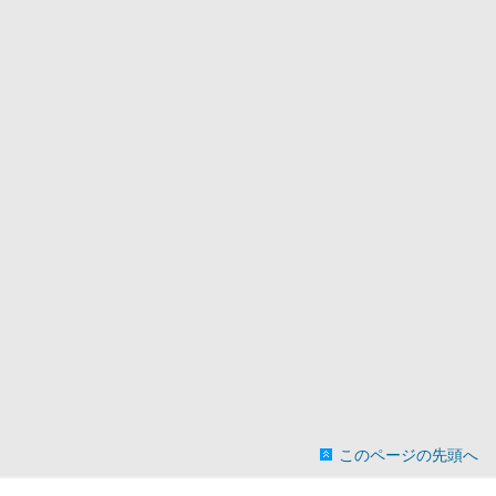
このページの先頭へ