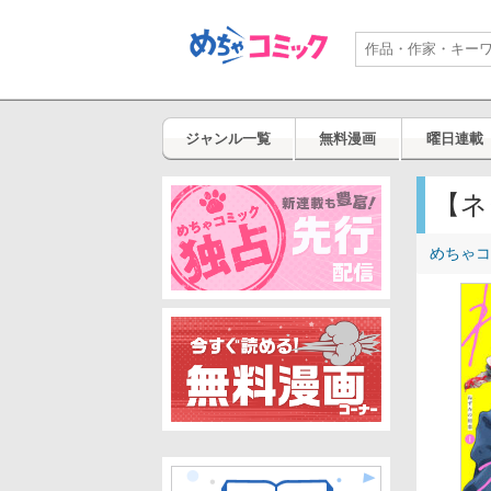
ジャンル一覧
無料漫画
曜日連載
【ネ
めちゃコ