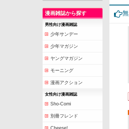
無
漫画雑誌から探す
男性向け漫画雑誌
少年サンデー
少年マガジン
ヤングマガジン
モーニング
漫画アクション
女性向け漫画雑誌
Sho-Comi
別冊フレンド
Cheese!