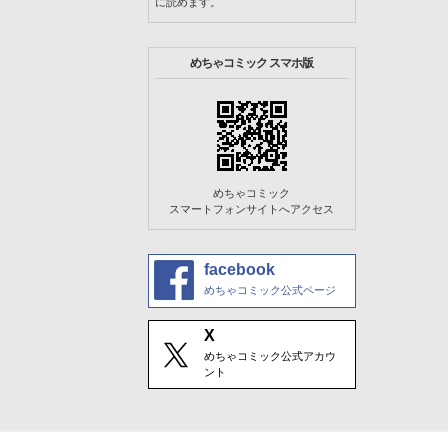
に読めます。
めちゃコミック スマホ版
めちゃコミック
スマートフォンサイトへアクセス
facebook
めちゃコミック公式ページ
X
めちゃコミック公式アカウ
ント