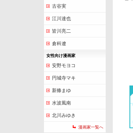
古谷実
江川達也
皆川亮二
倉科遼
女性向け漫画家
安野モヨコ
円城寺マキ
新條まゆ
水波風南
北川みゆき
漫画家一覧へ