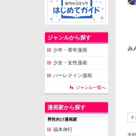
ジャンルから探す
み
少年・青年漫画
少女・女性漫画
ハーレクイン漫画
ジャンル一覧へ
漫画家から探す
男性向け漫画家
福本伸行
全0