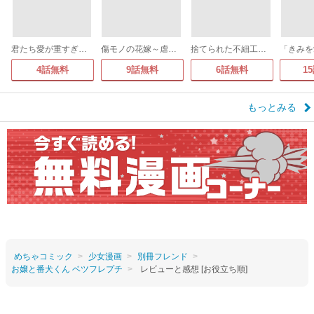
君たち愛が重すぎる。(話売り)
傷モノの花嫁～虐げられた私が、皇國の鬼神に見初められた理由～ 分冊版
捨てられた不細工夫人は天才魔術師に溺愛される
4話無料
9話無料
6話無料
1
もっとみる
めちゃコミック
少女漫画
別冊フレンド
お嬢と番犬くん ベツフレプチ
レビューと感想 [お役立ち順]