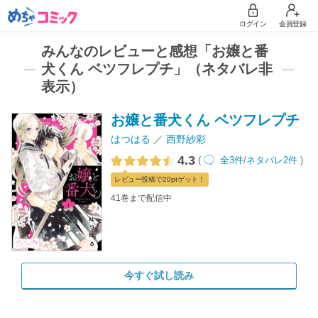
ログイン
会員登録
みんなのレビューと感想「お嬢と番
犬くん ベツフレプチ」（ネタバレ非
表示）
お嬢と番犬くん ベツフレプチ
はつはる
西野紗彩
4.3
(
全3件
/
ネタバレ2件
)
レビュー
投稿で20pt
ゲット！
41巻まで配信中
今すぐ試し読み