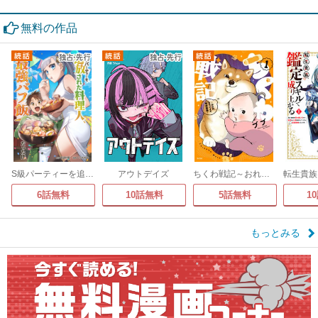
無料の作品
S級パーティーを追放された料理人、最強バフ飯だった件
アウトデイズ
ちくわ戦記～おれのカワイイで地球侵略～
6話無料
10話無料
5話無料
1
もっとみる