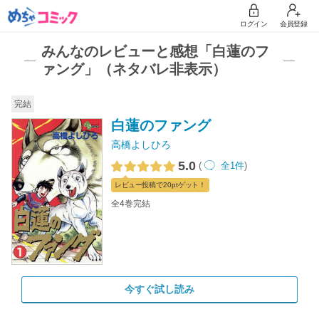
ログイン
会員登録
みんなのレビューと感想「白蓮のフ
ァング」（ネタバレ非表示）
完結
白蓮のファング
高橋よしひろ
5.0
(
全1件
)
レビュー
投稿で20pt
ゲット！
全4巻完結
今すぐ試し読み