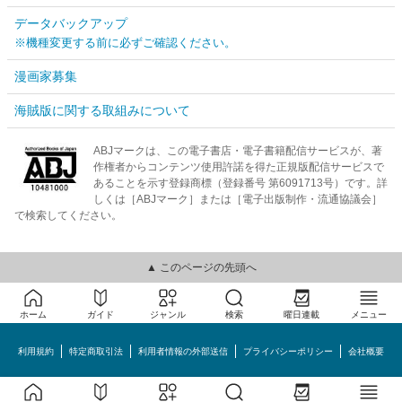
データバックアップ
※機種変更する前に必ずご確認ください。
漫画家募集
海賊版に関する取組みについて
ABJマークは、この電子書店・電子書籍配信サービスが、著
作権者からコンテンツ使用許諾を得た正規版配信サービスで
あることを示す登録商標（登録番号 第6091713号）です。詳
しくは［ABJマーク］または［電子出版制作・流通協議会］
で検索してください。
▲ このページの先頭へ
ホーム
ガイド
ジャンル
検索
曜日連載
メニュー
利用規約
特定商取引法
利用者情報の外部送信
プライバシーポリシー
会社概要
めちゃコミック©MechaComic, Inc.