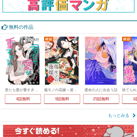
無料の作品
君たち愛が重すぎる。(話売り)
傷モノの花嫁～虐げられた私が、皇國の鬼神に見初められた理由～ 分冊版
運命の人に出会う話
4話無料
9話無料
25話無料
6
もっとみる