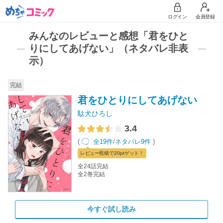
ログイン
会員登録
みんなのレビューと感想「君をひと
りにしてあげない」（ネタバレ非表
示）
完結
君をひとりにしてあげない
駄犬ひろし
3.4
(
全19件
/
ネタバレ9件
)
レビュー
投稿で20pt
ゲット！
全24話完結
全2巻完結
今すぐ試し読み