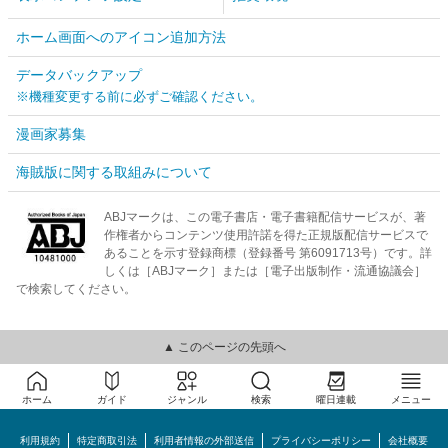
ホーム画面へのアイコン追加方法
データバックアップ
※機種変更する前に必ずご確認ください。
漫画家募集
海賊版に関する取組みについて
ABJマークは、この電子書店・電子書籍配信サービスが、著
作権者からコンテンツ使用許諾を得た正規版配信サービスで
あることを示す登録商標（登録番号 第6091713号）です。詳
しくは［ABJマーク］または［電子出版制作・流通協議会］
で検索してください。
▲ このページの先頭へ
ホーム
ガイド
ジャンル
検索
曜日連載
メニュー
利用規約
特定商取引法
利用者情報の外部送信
プライバシーポリシー
会社概要