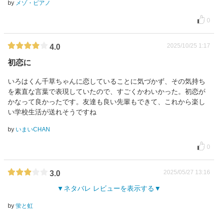
by
メゾ・ピアノ
0
2025/10/25 1:17
4.0
初恋に
いろはくん千草ちゃんに恋していることに気づかず、その気持ち
を素直な言葉で表現していたので、すごくかわいかった。初恋が
かなって良かったです。友達も良い先輩もできて、これから楽し
い学校生活が送れそうですね
by
いまいCHAN
0
2025/05/27 13:16
3.0
ネタバレ レビューを表示する
by
蛍と虹