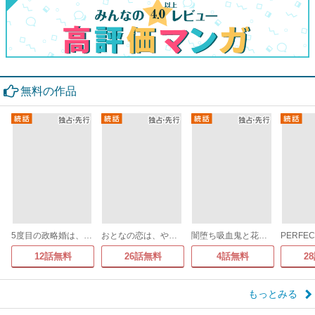
無料の作品
5度目の政略婚は、私を憎むあなたと
おとなの恋は、やぶさかにつき。
闇堕ち吸血鬼と花嫁のソアレ
12話無料
26話無料
4話無料
2
もっとみる