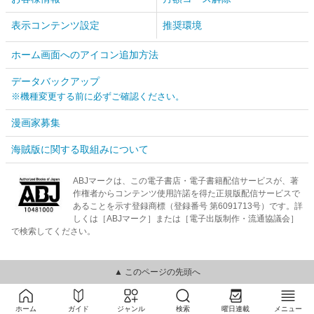
表示コンテンツ設定
推奨環境
ホーム画面へのアイコン追加方法
データバックアップ
※機種変更する前に必ずご確認ください。
漫画家募集
海賊版に関する取組みについて
ABJマークは、この電子書店・電子書籍配信サービスが、著
作権者からコンテンツ使用許諾を得た正規版配信サービスで
あることを示す登録商標（登録番号 第6091713号）です。詳
しくは［ABJマーク］または［電子出版制作・流通協議会］
で検索してください。
▲ このページの先頭へ
ホーム
ガイド
ジャンル
検索
曜日連載
メニュー