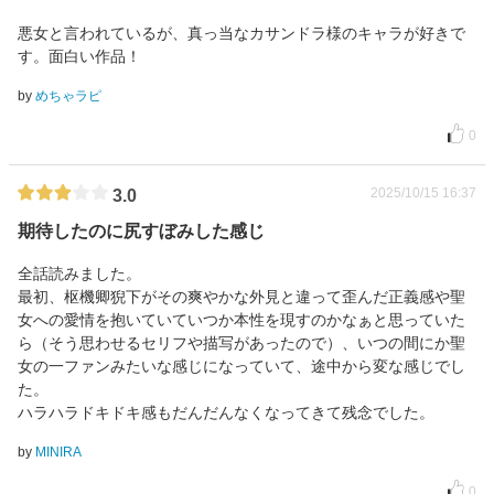
悪女と言われているが、真っ当なカサンドラ様のキャラが好きで
す。面白い作品！
by
めちゃラピ
0
2025/10/15 16:37
3.0
期待したのに尻すぼみした感じ
全話読みました。
最初、枢機卿猊下がその爽やかな外見と違って歪んだ正義感や聖
女への愛情を抱いていていつか本性を現すのかなぁと思っていた
ら（そう思わせるセリフや描写があったので）、いつの間にか聖
女の一ファンみたいな感じになっていて、途中から変な感じでし
た。
ハラハラドキドキ感もだんだんなくなってきて残念でした。
by
MINIRA
0