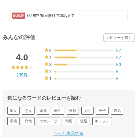
8話無料/毎日無料で19話まで
みんなの評価
レビューを書く
5
87
37%
4.0
4
87
37%
3
50
21%
2
5
235件
2%
1
6
3%
気になるワードのレビューを読む
聖女
悪女
綺麗
転生
性格
女性
王子
強気
環境
痛快
カサンドラ
利用
境遇
ギャフン
エリアナ
もっと表示する