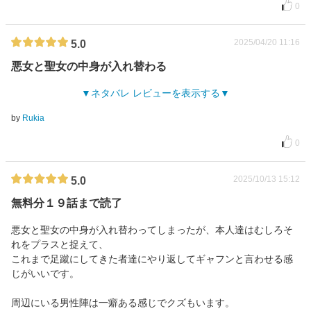
0
2025/04/20 11:16
5.0
悪女と聖女の中身が入れ替わる
ネタバレ レビューを表示する
by
Rukia
0
2025/10/13 15:12
5.0
無料分１９話まで読了
悪女と聖女の中身が入れ替わってしまったが、本人達はむしろそ
れをプラスと捉えて、
これまで足蹴にしてきた者達にやり返してギャフンと言わせる感
じがいいです。
周辺にいる男性陣は一癖ある感じでクズもいます。