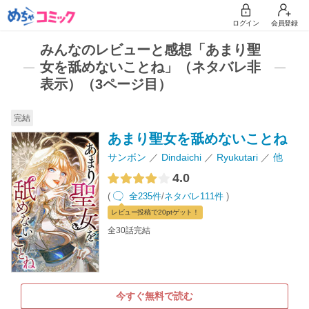
ログイン
会員登録
みんなのレビューと感想「あまり聖
女を舐めないことね」（ネタバレ非
表示）（3ページ目）
完結
あまり聖女を舐めないことね
サンボン
Dindaichi
Ryukutari
他
4.0
(
全235件
/
ネタバレ111件
)
レビュー
投稿で20pt
ゲット！
全30話完結
今すぐ無料で読む