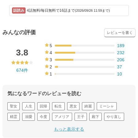
4話無料/毎日無料で16話まで
(2026/09/26 11:59まで)
みんなの評価
レビューを書く
5
189
28%
3.8
4
232
34%
3
206
31%
2
37
674件
5%
1
10
1%
気になるワードのレビューを読む
聖女
人生
回帰
転生
悪女
綺麗
ミーシャ
精霊
溺愛
今度
アメリア
王子
殿下
やり直し
前世
もっと表示する