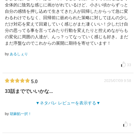
全体的に陰気な感じに画ががれているけど、小さい頃からずっと
自分の感情を押し込めて生きてきた人が回帰したからって急に変
わるわけでもなく、回帰前に嵌められた策略に対してほんの少し
だけ対応を変えて回避していく感じがまた凄くいい！少しだけ自
分の思ってる事を言ってみたり行動を変えたりと控えめながらも
の変化に周囲の人達が、んっ？ってなっていく感じも好き。まだ
まだ序盤なのでこれからの展開に期待を寄せています！
by
あるしぇり
33
2025/07/09 9:58
5.0
33話まででいいかな...
ネタバレ レビューを表示する
by
胡麻餡一択！
9