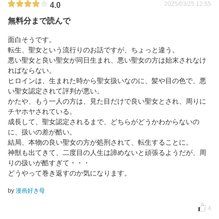
2025/03/25 12:55
4.0
無料分まで読んで
面白そうです。
転生、聖女という流行りのお話ですが、ちょっと違う。
悪い聖女と良い聖女が同日生まれ、悪い聖女の方は始末されなけ
ればならない。
ヒロインは、生まれた時から聖女扱いなのに、髪や目の色で、悪
い聖女認定されて評判が悪い。
かたや、もう一人の方は、見た目だけで良い聖女とされ、周りに
チヤホヤされている。
成長して、聖女認定されるまで、どちらがどうかわからないの
に、扱いの差が酷い。
結局、本物の良い聖女の方が処刑されて、転生することに。
神獣も出てきて、二度目の人生は諦めないと頑張るようだが、周
りの扱いが酷すぎて・・・
どうやって巻き返すのか気になります。
by
漫画好き母
4