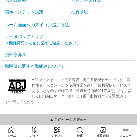
お客様情報
月額コース解除
表示コンテンツ設定
推奨環境
ホーム画面へのアイコン追加方法
データバックアップ
※機種変更する前に必ずご確認ください。
漫画家募集
海賊版に関する取組みについて
ABJマークは、この電子書店・電子書籍配信サービスが、著
作権者からコンテンツ使用許諾を得た正規版配信サービスで
あることを示す登録商標（登録番号 第6091713号）です。詳
しくは［ABJマーク］または［電子出版制作・流通協議会］
で検索してください。
▲ このページの先頭へ
ホーム
ガイド
ジャンル
検索
曜日連載
メニュー