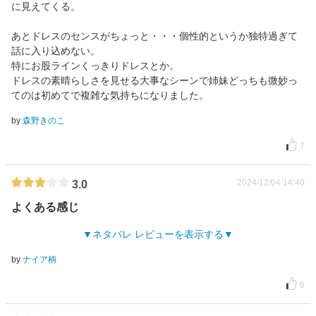
に見えてくる。
あとドレスのセンスがちょっと・・・個性的というか独特過ぎて
話に入り込めない。
特にお股ラインくっきりドレスとか。
ドレスの素晴らしさを見せる大事なシーンで姉妹どっちも微妙っ
てのは初めてで複雑な気持ちになりました。
by
森野きのこ
7
2024/12/04 14:40
3.0
よくある感じ
ネタバレ レビューを表示する
by
ナイア柄
6