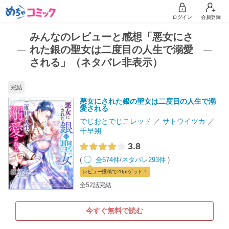
ログイン
会員登録
みんなのレビューと感想「悪女にさ
れた銀の聖女は二度目の人生で溺愛
される」（ネタバレ非表示）
完結
悪女にされた銀の聖女は二度目の人生で溺
愛される
でじおとでじこレッド
サトウイツカ
千早朔
3.8
(
全674件
/
ネタバレ293件
)
レビュー
投稿で20pt
ゲット！
全52話完結
今すぐ無料で読む