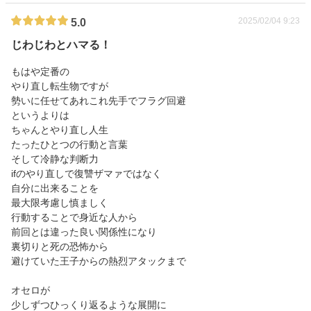
2025/02/04 9:23
5.0
じわじわとハマる！
もはや定番の
やり直し転生物ですが
勢いに任せてあれこれ先手でフラグ回避
というよりは
ちゃんとやり直し人生
たったひとつの行動と言葉
そして冷静な判断力
ifのやり直しで復讐ザマァではなく
自分に出来ることを
最大限考慮し慎ましく
行動することで身近な人から
前回とは違った良い関係性になり
裏切りと死の恐怖から
避けていた王子からの熱烈アタックまで
オセロが
少しずつひっくり返るような展開に