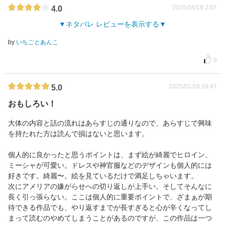
2025/04/19 2:07
4.0
ネタバレ レビューを表示する
by
いちごとあんこ
8
2025/01/18 18:47
5.0
おもしろい！
大体の内容と話の流れはあらすじの通りなので、あらすじで興味
を持たれた方は読んで損はないと思います。
個人的に良かったと思うポイントは、まず絵が綺麗でヒロイン、
ミーシャが可愛い。ドレスや神官服などのデザインも個人的には
好きです。綺麗〜。絵を見ているだけで満足しちゃいます。
次にアメリアの嫌がらせへの切り返しが上手い。そしてそんなに
長く引っ張らない。ここは個人的に重要ポイントで、ざまぁが期
待できる作品でも、やり返すまでが長すぎると心が辛くなってし
まって読むのやめてしまうことがあるのですが、この作品は一つ