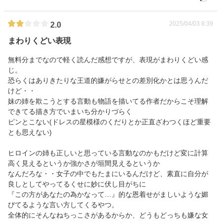
2025/04/03 8:39
2.0
まわりくどい表現
無料分までなので軽く読んだ感想ですが、表現がまわりくどい感
じ。
恐らくはありきたりな王道的嫌がらせとの差別化かとは思うんだ
けど・・
妹の姉を欺こうとする言動も物語を描いてる作者だからこそ理解
できてる描き方でいまいち分かりづらく
ピンとこない(ドレスの星模様のくだりとか正直ざわつくほど重要
とも思えない)
ヒロインの姉も正しいと思っている言動なのかもだけど変に計算
高く見えるというか強かさが垣間見えるというか
なんだろな・・女子の中でもたまにいるんだけど、素直に自分が
良しとしてやってるくせに妙に伏し目がちに
『この方があなたの為かなって…』的な恩着せがましいような媚
びてるような言い方してくるやつ。
全体的にそんなねちっこさがあるからか、どうもどっちも嫌な女