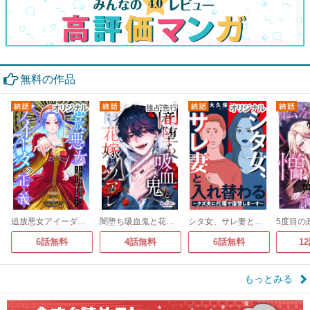
無料の作品
追放悪女アイーダの正義～死亡確定の悪役令嬢は夫の愛より改革を所望する～
闇堕ち吸血鬼と花嫁のソアレ
シタ女、サレ妻と入れ替わる～クズ夫に代理で復讐しまーす～
6話無料
4話無料
6話無料
1
もっとみる