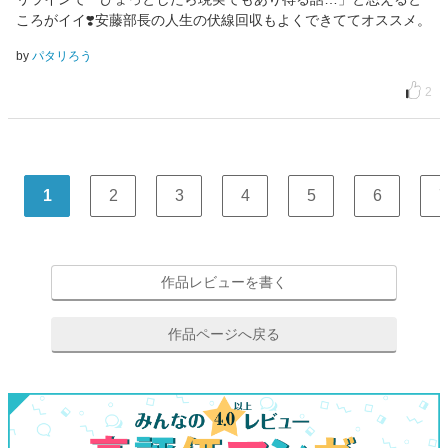
ころがイイ❣️安藤部長の人生の伏線回収もよくできててオススメ。
by
パタリろう
2
1
2
3
4
5
6
7
作品レビューを書く
作品ページへ戻る