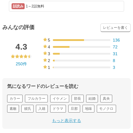
1～2話無料
みんなの評価
レビューを書く
5
136
54%
4.3
4
72
29%
3
31
12%
2
8
250件
3%
1
3
1%
気になるワードのレビューを読む
カラー
フルカラー
イケメン
部長
結婚
真央
素敵
彼氏
入籍
ドラマ
旦那
地味
モノクロ
浮気
上司
もっと表示する