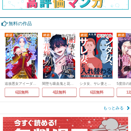
無料の作品
追放悪女アイーダの正義～死亡確定の悪役令嬢は夫の愛より改革を所望する～
闇堕ち吸血鬼と花嫁のソアレ
シタ女、サレ妻と入れ替わる～クズ夫に代理で復讐しまーす～
6話無料
4話無料
6話無料
1
もっとみる