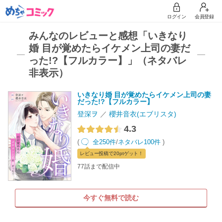
ログイン
会員登録
みんなのレビューと感想「いきなり
婚 目が覚めたらイケメン上司の妻だ
った!?【フルカラー】」（ネタバレ
非表示）
いきなり婚 目が覚めたらイケメン上司の妻
だった!?【フルカラー】
登深ヲ
櫻井音衣(エブリスタ)
4.3
(
全250件
/
ネタバレ100件
)
レビュー
投稿で20pt
ゲット！
77話まで配信中
今すぐ無料で読む