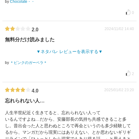
by
Chocolate・・
0
2024/11/02 14:40
2.0
無料分だけ読みました
ネタバレ レビューを表示する
by
＊ピンクのガーベラ＊
2
2025/01/02 23:20
4.0
忘れられない人…
人生半世紀近く生きてると、忘れられない人って
いるんですよね…だから、安藤部長の気持ち共感できること多
し。昔出会った人と思わぬところで再会というのも多少経験して
るから、マンガだから現実にはありえない、とか思わないギリギ
リラインで「ひょっとしたら現実でもあり得る話…」と思えると