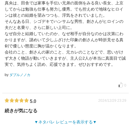
真央は、田舎では家事を手伝い兄弟の面倒をみる良い長女、上京
してからは勉強も仕事も努力し優秀。でも控えめで地味なヒロイ
ンは彼との結婚を望みつつも、浮気をされていました。
そんなある日、シゴデキでハンサムな男性、創さんがヒロインの
夫だと名乗り、さらに新しい上司に。
なぜ自分と結婚していたのか、なぜ相手が自分なのかは次第にわ
かりますが、謎めいて少しふざけた印象の創さんが時折見せる真
剣で優しい態度に胸が温かくなります。
会社のこと、創さんの家のこと、元カレのことなどで、思いがけ
ず大きく物語が動いていきますが、主人公2人が本当に真面目で誠
実で、気持ちよく読め、応援できます。ぜひおすすめです。
by
ダブルノノカ
0
2024/12/29 23:29
5.0
続きが気になる
ネタバレ レビューを表示する