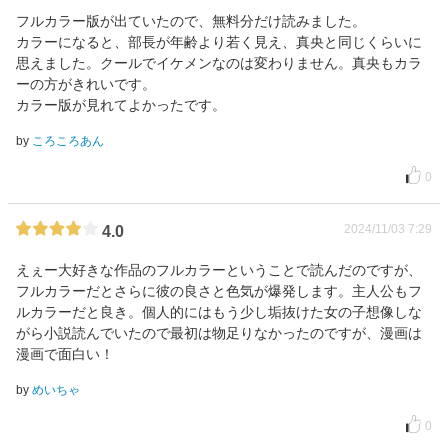
フルカラー版が出ていたので、無料分だけ読みました。
カラーになると、部長が年齢より若く見え、真央と同じくらいに
思えました。クールでイケメンなのは変わりません。真央もカラ
ーの方がきれいです。
カラー版が見れてよかったです。
by
ころころあん
0
2024/11/03 7:29
4.0
えぇー大好きな作品のフルカラーということで読んだのですが、
フルカラーだとさらに彼の良さと色気が爆発します。主人公もフ
ルカラーだと良き。個人的にはもう少し垢抜けた女の子想像しな
がら小説読んでいたので最初は物足りなかったのですが、漫画は
漫画で面白い！
by
めいちゃ
0