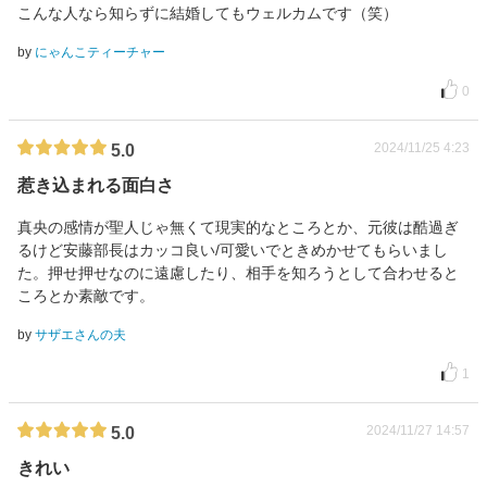
こんな人なら知らずに結婚してもウェルカムです（笑）
by
にゃんこティーチャー
0
2024/11/25 4:23
5.0
惹き込まれる面白さ
真央の感情が聖人じゃ無くて現実的なところとか、元彼は酷過ぎ
るけど安藤部長はカッコ良い/可愛いでときめかせてもらいまし
た。押せ押せなのに遠慮したり、相手を知ろうとして合わせると
ころとか素敵です。
by
サザエさんの夫
1
2024/11/27 14:57
5.0
きれい