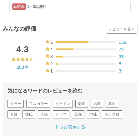
1～2話無料
みんなの評価
レビューを書く
5
136
54%
4.3
4
72
29%
3
31
12%
2
8
250件
3%
1
3
1%
気になるワードのレビューを読む
カラー
フルカラー
イケメン
部長
結婚
真央
素敵
彼氏
入籍
ドラマ
旦那
地味
モノクロ
浮気
上司
もっと表示する