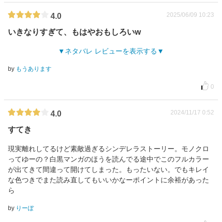
2025/06/09 10:23
4.0
いきなりすぎて、もはやおもしろいw
ネタバレ レビューを表示する
by
もうあります
0
2024/11/17 0:52
4.0
すてき
現実離れしてるけど素敵過ぎるシンデレラストーリー。モノクロ
ってゆーの？白黒マンガのほうを読んでる途中でこのフルカラー
が出てきて間違って開けてしまった。もったいない。でもキレイ
な色つきでまた読み直してもいいかなーポイントに余裕があった
ら
by
りーぼ