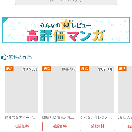
無料の作品
追放悪女アイーダの正義～死亡確定の悪役令嬢は夫の愛より改革を所望する～
闇堕ち吸血鬼と花嫁のソアレ
シタ女、サレ妻と入れ替わる～クズ夫に代理で復讐しまーす～
6話無料
4話無料
6話無料
1