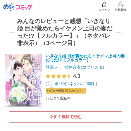
ログイン
会員登録
みんなのレビューと感想「いきなり
婚 目が覚めたらイケメン上司の妻だ
った!?【フルカラー】」（ネタバレ
非表示）（3ページ目）
いきなり婚 目が覚めたらイケメン上司の妻
だった!?【フルカラー】
登深ヲ
櫻井音衣(エブリスタ)
4.3
(
全250件
/
ネタバレ100件
)
レビュー
投稿で20pt
ゲット！
77話まで配信中
今すぐ無料で読む