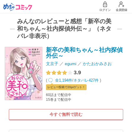
ログイン
会員登録
みんなのレビューと感想「新卒の美
和ちゃん～社内探偵外伝～」（ネタ
バレ非表示）
新卒の美和ちゃん～社内探偵
外伝～
文京子
egumi
かたおかみさお
3.9
(
全1,194件
/
ネタバレ427件
)
レビュー
投稿で20pt
ゲット！
60話まで配信中
15巻まで配信中
今すぐ無料で読む