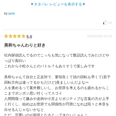
ネタバレ レビューを表示する
by
pplw
10
2024/10/04 10:26
5.0
美和ちゃんわりと好き
社内探偵読んでるのでこっちも気になって数話読んでみたけどや
っぱり面白い
これから小松さんとのバトル？もありそうで楽しみです
美和ちゃんて自分と正反対で、要領良くて頭の回転も早くて(若干
回転方向は違ってるかもだけど)羨ましいんだよなー
人を褒めるって案外難しいし、お世辞を考えるのも疲れるからこ
こまでポンポン思い付くってスゴイ
人間関係って嫌みや皮肉や小言よりポジティブな言葉の方が上手
く行くし、始めはお世辞でも関係性が円滑になれば段々と本音を
出せるんじゃないかなと
ただ、可愛いのが前提となると···できないじゃん！