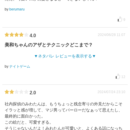
by
berumaru
9
2024/06/28 11:07
4.0
美和ちゃんのアザとテクニックどこまで？
ネタバレ レビューを表示する
by
ナイトゲーム
12
2024/07/24 23:10
2.0
社内探偵のみわたんは、もうちょっと残念寄りの外見だからこそ
イラッと感が増して、マジ男ってバーローだなぁって思えたし、
最終的に面白かった。
この絵だと、可愛すぎる。
そうじゃないんだよ！みわたんが可愛いと、よくある話になっち