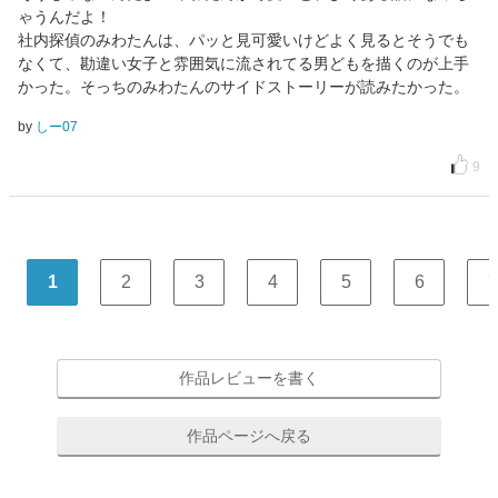
ゃうんだよ！
社内探偵のみわたんは、パッと見可愛いけどよく見るとそうでも
なくて、勘違い女子と雰囲気に流されてる男どもを描くのが上手
かった。そっちのみわたんのサイドストーリーが読みたかった。
by
しー07
9
1
2
3
4
5
6
7
作品レビューを書く
作品ページへ戻る