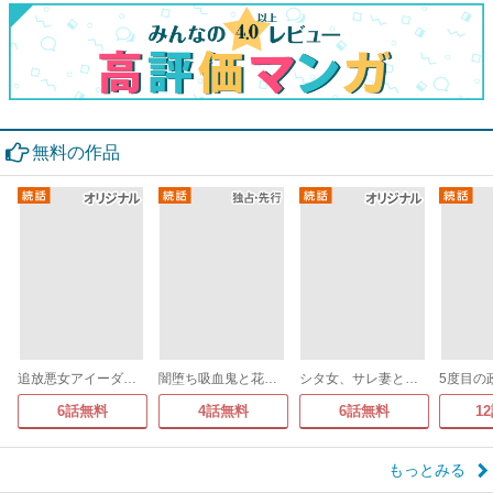
無料の作品
追放悪女アイーダの正義～死亡確定の悪役令嬢は夫の愛より改革を所望する～
闇堕ち吸血鬼と花嫁のソアレ
シタ女、サレ妻と入れ替わる～クズ夫に代理で復讐しまーす～
6話無料
4話無料
6話無料
1
もっとみる