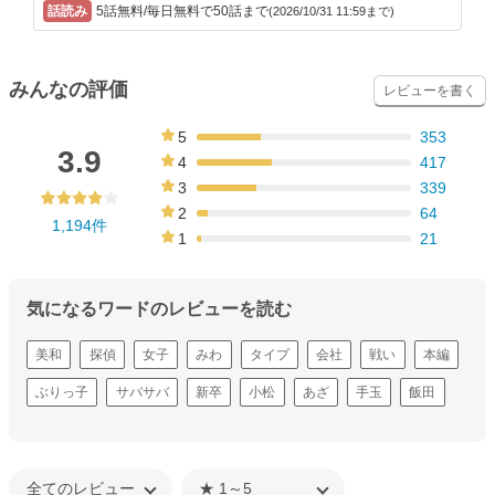
5話無料/毎日無料で50話まで
(2026/10/31 11:59まで)
みんなの評価
レビューを書く
5
353
30%
3.9
4
417
35%
3
339
28%
2
64
1,194件
5%
1
21
2%
気になるワードのレビューを読む
美和
探偵
女子
みわ
タイプ
会社
戦い
本編
ぶりっ子
サバサバ
新卒
小松
あざ
手玉
飯田