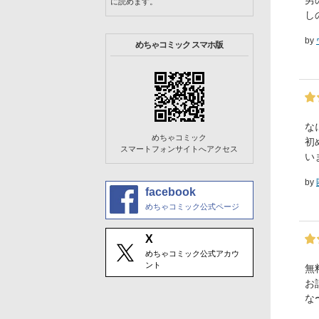
男
に読めます。
し
by
めちゃコミック スマホ版
な
めちゃコミック
初
スマートフォンサイトへアクセス
い
by
facebook
めちゃコミック公式ページ
X
めちゃコミック公式アカウ
ント
無
お
な