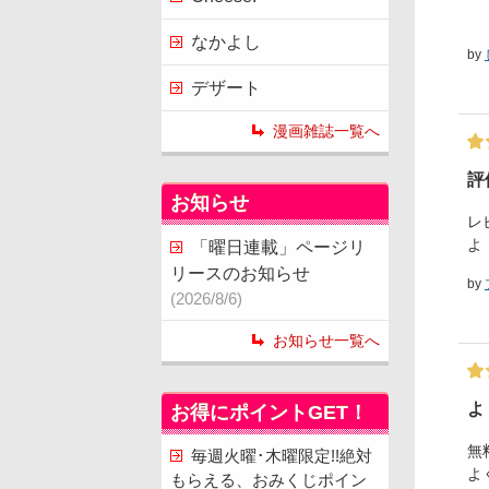
なかよし
by
デザート
漫画雑誌一覧へ
評
お知らせ
レ
よ
「曜日連載」ページリ
リースのお知らせ
by
(2026/8/6)
お知らせ一覧へ
よ
お得にポイントGET！
無
毎週火曜･木曜限定!!絶対
よ
もらえる、おみくじポイン