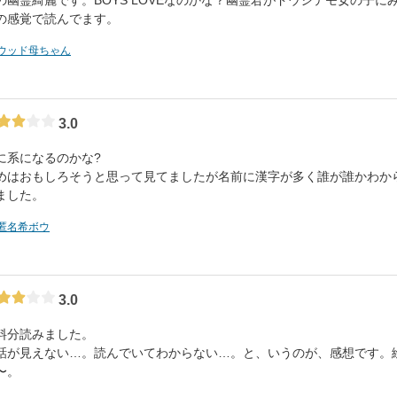
の幽霊綺麗です。BOYS LOVEなのかな？幽霊君がドウシテモ女の子
の感覚で読んでます。
ウッド母ちゃん
3.0
に系になるのかな?
めはおもしろそうと思って見てましたが名前に漢字が多く誰が誰かわか
ました。
匿名希ボウ
3.0
料分読みました。
話が見えない…。読んでいてわからない…。と、いうのが、感想です。
〜。