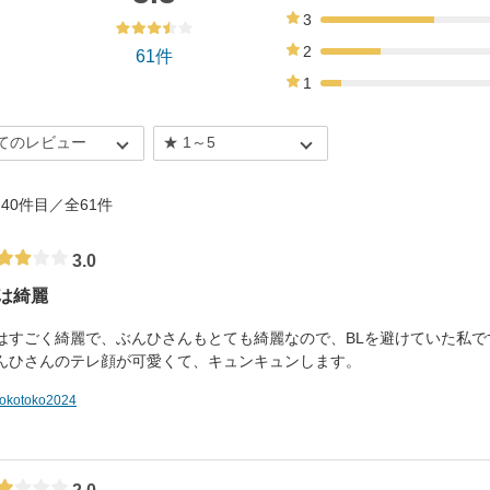
13%
3
38%
2
61件
20%
1
7%
 - 40件目／全61件
3.0
は綺麗
はすごく綺麗で、ぶんひさんもとても綺麗なので、BLを避けていた私
んひさんのテレ顔が可愛くて、キュンキュンします。
tokotoko2024