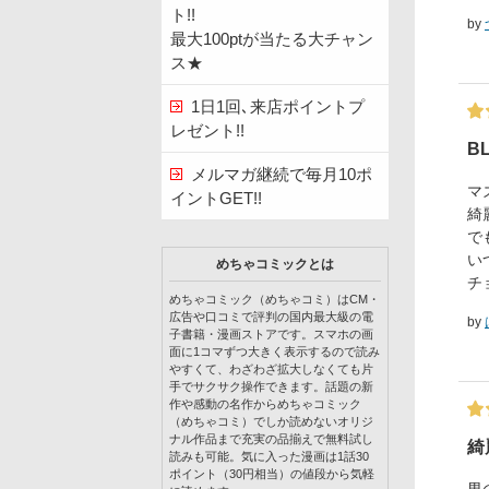
ト!!
by
最大100ptが当たる大チャン
ス★
1日1回､来店ポイントプ
レゼント!!
B
メルマガ継続で毎月10ポ
マ
イントGET!!
綺
で
い
めちゃコミックとは
チ
めちゃコミック（めちゃコミ）はCM・
広告や口コミで評判の国内最大級の電
by
子書籍・漫画ストアです。スマホの画
面に1コマずつ大きく表示するので読み
やすくて、わざわざ拡大しなくても片
手でサクサク操作できます。話題の新
作や感動の名作からめちゃコミック
（めちゃコミ）でしか読めないオリジ
ナル作品まで充実の品揃えで無料試し
綺
読みも可能。気に入った漫画は1話30
ポイント（30円相当）の値段から気軽