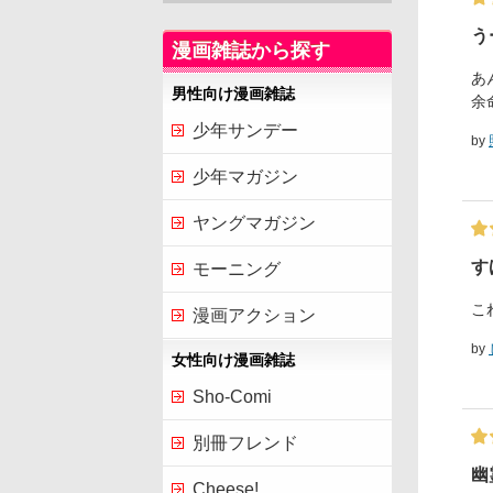
う
漫画雑誌から探す
あ
男性向け漫画雑誌
余
少年サンデー
by
少年マガジン
ヤングマガジン
す
モーニング
こ
漫画アクション
by
女性向け漫画雑誌
Sho-Comi
別冊フレンド
幽
Cheese!