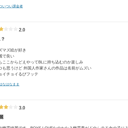
ついつい課金者
2.0
L？
ズマズ絵が好き
麗で良い
もここからどえやってBLに持ち込むのか楽しみ
つも思うけど 外国人作家さんの作品は名前がムズい
ョイチョイるびフッテ
はなはなまま
3.0
麗