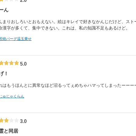
2.0
ーん
んまりおしろいとおもえない。絵はキレイで好きなかんじだけど、スト
命漢字が多くて、集中できない。これは、私の知識不足もあるけど。
照焼バーグ温玉乗せ
5.0
げ！
れはもうほんとに異常なほど沼るってぇめちゃハマってしまったーーー
じゅじゃくらん
3.0
霊と同居