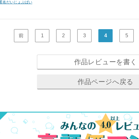
匿名だいじょぶばい
前
1
2
3
4
5
作品レビューを書く
作品ページへ戻る