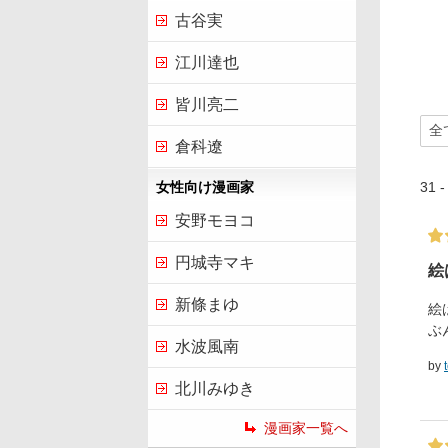
古谷実
江川達也
皆川亮二
倉科遼
31
女性向け漫画家
安野モヨコ
円城寺マキ
絵
新條まゆ
絵
ぶ
水波風南
by
北川みゆき
漫画家一覧へ