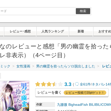
検索
レビュー･感想
人気ランキング
新着
おすす
なのレビューと感想「男の幽霊を拾った
レ非表示）（4ページ目）
ミック
女性漫画
男の幽霊を拾ったらソロ脱出しました
レビ
3.3
(
全61件
/
ネタバレ14
レビューを書く
レビュー投稿で20ptゲット！
九嗷嗷
BigheadFish
BILIBILICOM
作家