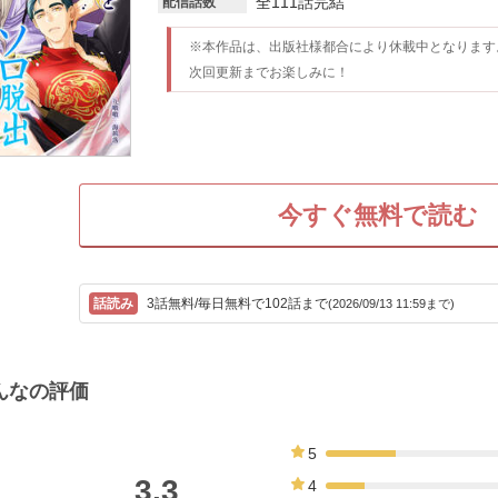
全111話完結
配信話数
※本作品は、出版社様都合により休載中となります
次回更新までお楽しみに！
今すぐ無料で読む
3話無料/毎日無料で102話まで
(2026/09/13 11:59まで)
んなの評価
5
23%
3.3
4