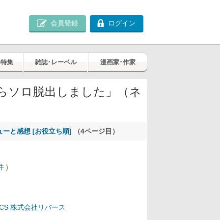
会員登録
ログイン
め特集
雑誌･レーベル
漫画家･作家
らソロ脱出しました」（ネ
ューと感想 [お役立ち順]
（4ページ目）
件
)
ICS
株式会社リバース