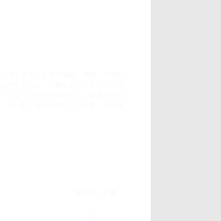
も増えてきた女性用風俗、通称「女風(ジ
のか?そこには、不倫やセックスレス、モ
くごくフツウの女性たちと、女風セラピ
!・サレ妻・凛子の場合・プロ客・杏の場
一覧の使い方
？
無料