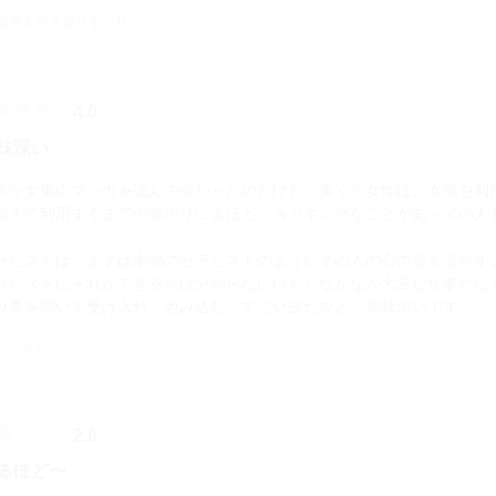
漫画大好き通りすがり
4.0
味深い
作か女風のマンガを読んで分かったのだけど、多くの女性は、女風を利
越えて利用するまでの道のりによほどショッキングなことがあっての人
。
ラピストは、まずは本物のセラピストのようにその人の心の壁を溶かす
ラピストにそれができるかは分からないけど）なかなか大変な仕事だな
み事を聞いて受け入れ、包み込む。すごい技だなと。興味深いです。
ぷ～よん
2.0
るほど〜