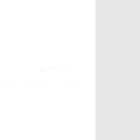
機能について
？
な機能です。ご利用には
ログイン
が必要で
2022/07/18 22:48