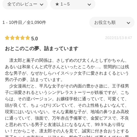
1 - 10件目／全1,090件
2022/11/13 8:47
5.0
おとこのこの夢、詰まっています
凛太郎と薫子の関係は、さしずめのび太くんとしずかちゃん、
あるいは和泉くんと式守さんといったところか…。世間的には残
念な男子が、なぜかしらハイスペック女子に愛されまくるという
男の子の夢、詰まっています。
少女漫画だと、平凡な女子がその内面の豊かさ故に、王子様男
子に溺愛されるというシンデレラストーリーが鉄板ですが、こち
らは、その逆バージョン。お嬢様学校に通っていて、可愛くて、
頭が良くて、ちょっぴりズレていて、その上性格もよいなんて、
現実にはいないいない。そんな素敵な子が、地域の鼻つまみ高校
に通っていて、強面で、万年赤点予備軍で、金髪ピアスで、不良
と思われている男子と友達以上になるなんて、99.9％あり得な
い！だからこそ、凛太郎その人を見て、誠実に付き合おうとする