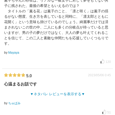
薫子ちゃんの存在は、リアルな一般女子に対して夢をもてない男
子に残された、最後の希望ともいえるのでは？
タイトルの「薫る花」は薫子のこと、「凛と咲く」は薫子の揺
るがない態度、生き方を表していると同時に、「凛太郎とともに
花開く」という意味も掛けているのでしょう。綺麗事だけでは済
まされないこの世の中、二人にも多くの分岐点が待っていると思
いますが、男の子の夢だけではなく、大人の夢も叶えてくれるこ
とを信じて、この二人と素敵な仲間たちを応援していくつもりで
す。
by
Mayaya
120
2023/05/06 0:45
5.0
心温まるお話です
ネタバレ レビューを表示する
by
ちゅぱみ
51