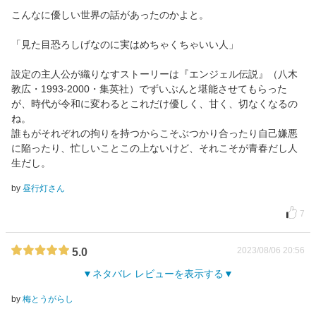
こんなに優しい世界の話があったのかよと。
「見た目恐ろしげなのに実はめちゃくちゃいい人」
設定の主人公が織りなすストーリーは『エンジェル伝説』（八木
教広・1993-2000・集英社）でずいぶんと堪能させてもらった
が、時代が令和に変わるとこれだけ優しく、甘く、切なくなるの
ね。
誰もがそれぞれの拘りを持つからこそぶつかり合ったり自己嫌悪
に陥ったり、忙しいことこの上ないけど、それこそが青春だし人
生だし。
by
昼行灯さん
7
2023/08/06 20:56
5.0
ネタバレ レビューを表示する
by
梅とうがらし