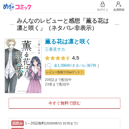
ログイン
会員登録
みんなのレビューと感想「薫る花は
凛と咲く」（ネタバレ非表示）
薫る花は凛と咲く
三香見サカ
4.5
(
全1,090件
/
ネタバレ367件
)
レビュー
投稿で20pt
ゲット！
209話まで配信中
23巻まで配信中
今すぐ無料で読む
1～20話無料
(2026/08/13 10:00まで)