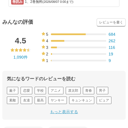
1、2巻無料
(2026/08/07 0:00まで)
みんなの評価
レビューを書く
5
684
63%
4.5
4
262
24%
3
116
11%
2
19
1,090件
2%
1
9
1%
気になるワードのレビューを読む
薫子
恋愛
学校
アニメ
凛太郎
青春
男子
素敵
友達
最高
ヤンキー
キュンキュン
ピュア
ケーキ
周り
もっと表示する