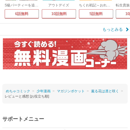
S級パーティーを追放された料理人、最強バフ飯だった件
アウトデイズ
ちくわ戦記～おれのカワイイで地球侵略～
6話無料
10話無料
5話無料
1
もっとみる
めちゃコミック
少年漫画
マガジンポケット
薫る花は凛と咲く
レビューと感想 [お役立ち順]
サポートメニュー