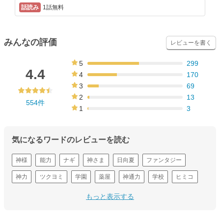
1話無料
みんなの評価
レビューを書く
5
299
54%
4.4
4
170
31%
3
69
12%
2
13
554件
2%
1
3
1%
気になるワードのレビューを読む
神様
能力
ナギ
神さま
日向夏
ファンタジー
神力
ツクヨミ
学園
薬屋
神通力
学校
ヒミコ
神社
原作
もっと表示する