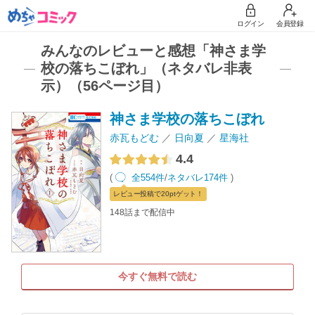
ログイン
会員登録
みんなのレビューと感想「神さま学
校の落ちこぼれ」（ネタバレ非表
示）（56ページ目）
神さま学校の落ちこぼれ
赤瓦もどむ
日向夏
星海社
4.4
(
全554件
/
ネタバレ174件
)
レビュー
投稿で20pt
ゲット！
148話まで配信中
今すぐ無料で読む