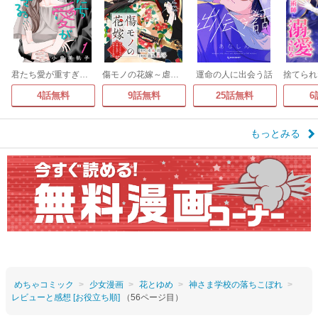
君たち愛が重すぎる。(話売り)
傷モノの花嫁～虐げられた私が、皇國の鬼神に見初められた理由～ 分冊版
運命の人に出会う話
4話無料
9話無料
25話無料
6
もっとみる
めちゃコミック
少女漫画
花とゆめ
神さま学校の落ちこぼれ
レビューと感想 [お役立ち順]
（56ページ目）