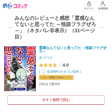
ログイン
会員登録
みんなのレビューと感想「霊感なん
てないと思ってた ～怪談フラグぜろ
～」（ネタバレ非表示）（31ページ
目）
霊感なんてないと思ってた ～怪談フラグぜ
ろ～
みつつぐ
4.0
(
全309件
/
ネタバレ62件
)
レビュー
投稿で20pt
ゲット！
25話まで配信中
今すぐ無料で読む