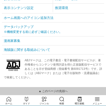
表示コンテンツ設定
推奨環境
ホーム画面へのアイコン追加方法
データバックアップ
※機種変更する前に必ずご確認ください。
漫画家募集
海賊版に関する取組みについて
ABJマークは、この電子書店・電子書籍配信サービスが、著
作権者からコンテンツ使用許諾を得た正規版配信サービスで
あることを示す登録商標（登録番号 第6091713号）です。詳
しくは［ABJマーク］または［電子出版制作・流通協議会］
で検索してください。
▲ このページの先頭へ
ホーム
ガイド
ジャンル
検索
曜日連載
メニュー