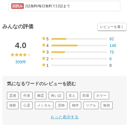
2話無料/毎日無料で12話まで
みんなの評価
レビューを書く
5
82
27%
4.0
4
146
47%
3
75
24%
2
6
309件
2%
1
0
0%
気になるワードのレビューを読む
霊感
作者
幽霊
怖い話
見え
部屋
ホラー
体験
心霊
メンタル
恐怖
物件
リアル
無視
引っ越し
もっと表示する