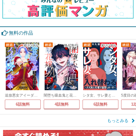
無料の作品
追放悪女アイーダの正義～死亡確定の悪役令嬢は夫の愛より改革を所望する～
闇堕ち吸血鬼と花嫁のソアレ
シタ女、サレ妻と入れ替わる～クズ夫に代理で復讐しまーす～
6話無料
4話無料
6話無料
1
もっとみる