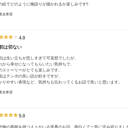
の絵でどのように物語りが描かれるか楽しみです‼︎
 匿名希望
4.0
初は切ない
初は生い立ちが悲しすぎて可哀想でしたが、
れから幸せになってもらいたい気持ちで、
のストーリーがとても楽しみです。
段はテンポの良い話が好きですが、
かりやすい表現など、気持ちも伝わってくるお話で良いと思います。
 匿名希望
5.0
代物の異能を持つ人々がいる世界のお話。面白くて一気に読み切りまし