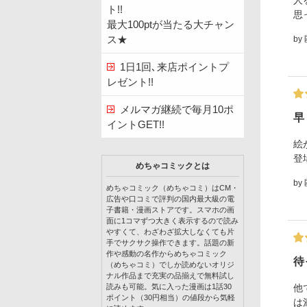
人
ト!!
思
最大100ptが当たる大チャン
ス★
by
1日1回､来店ポイントプ
レゼント!!
メルマガ継続で毎月10ポ
早
イントGET!!
絵
登
めちゃコミックとは
by
めちゃコミック（めちゃコミ）はCM・
広告や口コミで評判の国内最大級の電
子書籍・漫画ストアです。スマホの画
面に1コマずつ大きく表示するので読み
やすくて、わざわざ拡大しなくても片
手でサクサク操作できます。話題の新
作や感動の名作からめちゃコミック
待
（めちゃコミ）でしか読めないオリジ
ナル作品まで充実の品揃えで無料試し
他
読みも可能。気に入った漫画は1話30
ポイント（30円相当）の値段から気軽
は