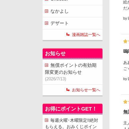
絵
だ
なかよし
by
デザート
漫画雑誌一覧へ
嗚
お知らせ
あ
無償ポイントの有効期
ご
限変更のお知らせ
(2026/7/13)
by
お知らせ一覧へ
お得にポイントGET！
無
毎週火曜･木曜限定!!絶対
主
もらえる、おみくじポイン