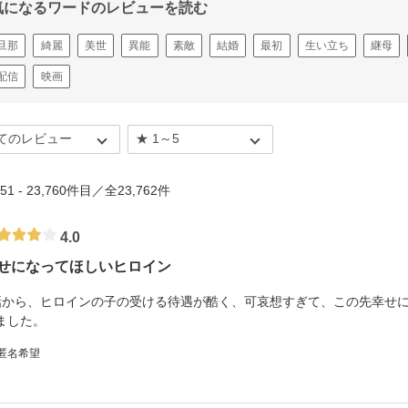
気になるワードのレビューを読む
旦那
綺麗
美世
異能
素敵
結婚
最初
生い立ち
継母
配信
映画
751 - 23,760件目／全23,762件
4.0
せになってほしいヒロイン
話から、ヒロインの子の受ける待遇が酷く、可哀想すぎて、この先幸せ
ました。
 匿名希望