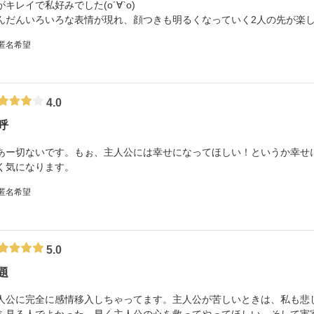
がキレイで私好みでした(о´∀`о)
んだんいろいろな表情が現れ、顔つきも明るくなっていく2人の先が楽し
 匿名希望
4.0
呼
あー切ないです。もぉ、主人公には幸せになってほしい！というか幸せに
く気になります。
 匿名希望
5.0
題
人公に完全に感情移入しちゃってます。主人公が苦しいときは、私も悲