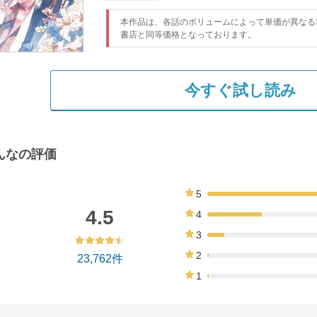
本作品は、各話のボリュームによって単価が異なる
書店と同等価格となっております。
今すぐ試し読み
んなの評価
5
61%
4.5
4
28%
3
9%
2
23,762件
1%
1
1%