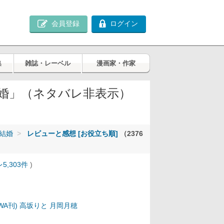
会員登録
ログイン
集
雑誌・レーベル
漫画家・作家
婚」（ネタバレ非表示）
結婚
レビューと感想 [お役立ち順]
（2376
5,303件
)
WA刊)
高坂りと
月岡月穂