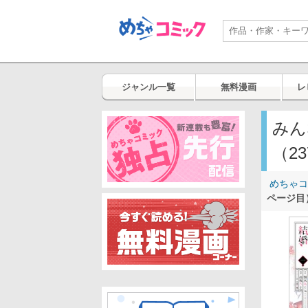
ジャンル一覧
無料漫画
レ
みん
（2
めちゃコ
ページ目