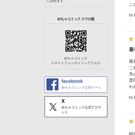
に読めます。
こ
by
めちゃコミック スマホ版
最
めちゃコミック
最
スマートフォンサイトへアクセス
こ
先
普
facebook
わ
めちゃコミック公式ページ
by
X
めちゃコミック公式アカウ
ント
時