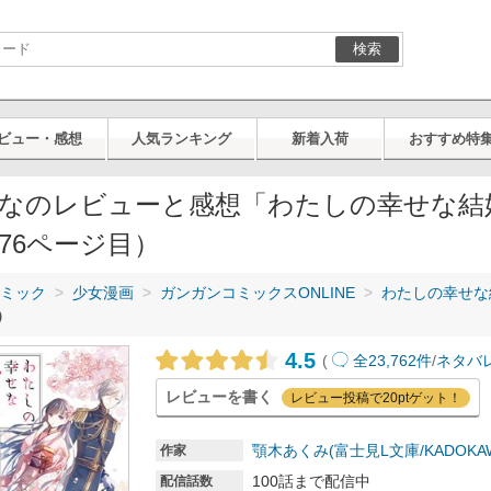
検索
ビュー・感想
人気ランキング
新着入荷
おすすめ特
なのレビューと感想「わたしの幸せな結
376ページ目）
ミック
少女漫画
ガンガンコミックスONLINE
わたしの幸せな
）
4.5
(
全23,762件
/
ネタバレ
レビューを書く
レビュー投稿で20ptゲット！
顎木あくみ(富士見L文庫/KADOKA
作家
100話まで配信中
配信話数