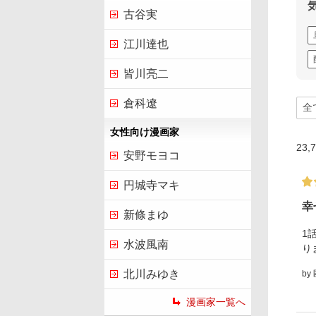
古谷実
江川達也
皆川亮二
倉科遼
女性向け漫画家
23,
安野モヨコ
円城寺マキ
幸
新條まゆ
1
水波風南
り
北川みゆき
by
漫画家一覧へ