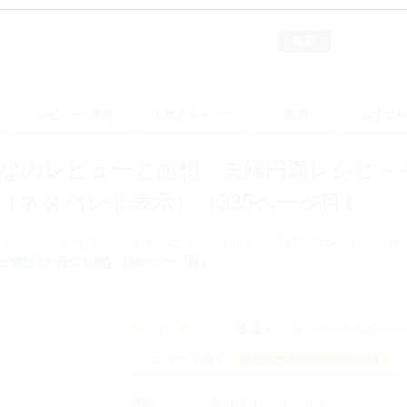
検索
レビュー･感想
人気ランキング
新着
おすす
なのレビューと感想「夫婦円満レシピ～
（ネタバレ非表示）（335ページ目）
ミック
女性漫画
めちゃコミック×fufu
夫婦円満レシピ～それ
と感想 [お役立ち順]
（335ページ目）
3.1
(
全3,355件
/
ネタバレ
レビューを書く
レビュー投稿で20ptゲット！
越川珠江
アオイセイ
作家