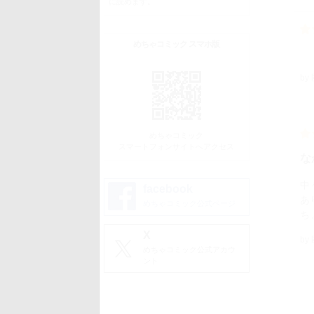
に読めます。
めちゃコミック スマホ版
by
めちゃコミック
スマートフォンサイトへアクセス
な
中
facebook
あ
めちゃコミック公式ページ
ち
X
by
めちゃコミック公式アカウ
ント