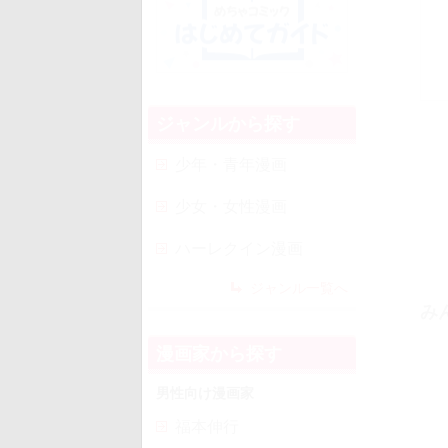
ジャンルから探す
少年・青年漫画
少女・女性漫画
ハーレクイン漫画
ジャンル一覧へ
み
漫画家から探す
男性向け漫画家
福本伸行