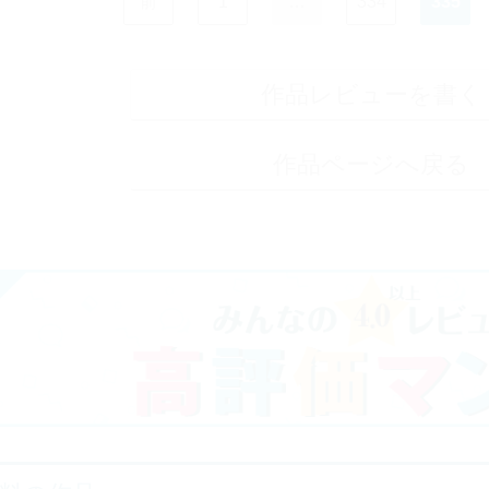
前
1
…
334
335
作品レビューを書く
作品ページへ戻る