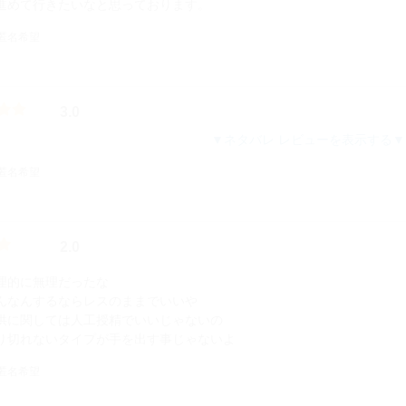
進めて行きたいなと思っております。
 匿名希望
3.0
ネタバレ レビューを表示する
 匿名希望
2.0
理的に無理だったな
んなんするならレスのままでいいや
供に関しては人工授精でいいじゃないの
り切れないタイプが手を出す事じゃないよ
 匿名希望