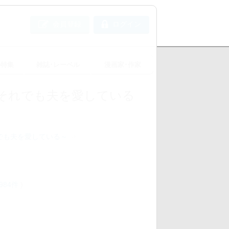
会員登録
ログイン
め特集
雑誌･レーベル
漫画家･作家
それでも夫を愛している
でも夫を愛している～
984件
)