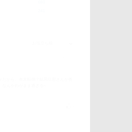
660
241
2019/11/30 9:02
ケだから、本末転倒？結局旦那さんが奥
。なんかわがまま過ぎる~
3
2019/11/30 8:55