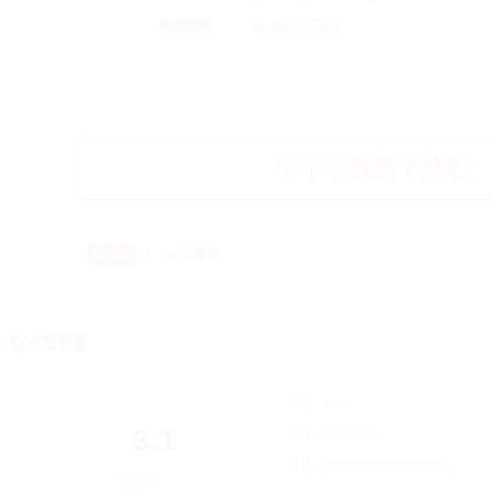
全248話完結
配信話数
今すぐ無料で読む
1～24話無料
んなの評価
5
10%
3.1
4
18%
3
44%