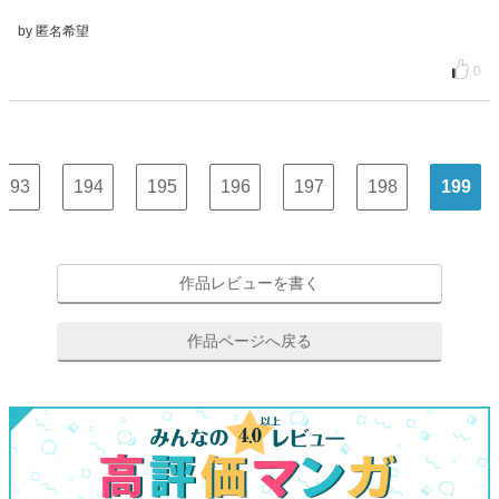
by 匿名希望
0
193
194
195
196
197
198
199
作品レビューを書く
作品ページへ戻る