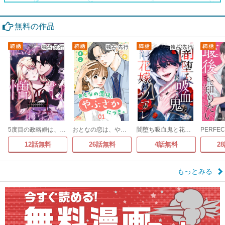
無料の作品
5度目の政略婚は、私を憎むあなたと
おとなの恋は、やぶさかにつき。
闇堕ち吸血鬼と花嫁のソアレ
12話無料
26話無料
4話無料
2
もっとみる