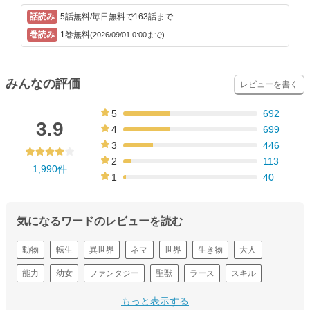
5話無料/毎日無料で163話まで
1巻無料
(2026/09/01 0:00まで)
みんなの評価
レビューを書く
5
692
35%
3.9
4
699
35%
3
446
22%
2
113
1,990件
6%
1
40
2%
気になるワードのレビューを読む
動物
転生
異世界
ネマ
世界
生き物
大人
能力
幼女
ファンタジー
聖獣
ラース
スキル
トラ
チート
もっと表示する