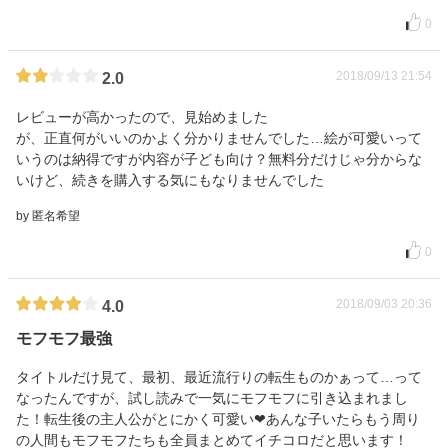
0
2018/09/13 21:54
2.0
レビューが高かったので、見始めました
が、正直何がいいのかよく分かりませんでした…絵が可愛いって
いうのは納得ですが内容が子ども向け？無料分だけじゃ分からな
いけど、続きを購入する気にもなりませんでした
by 匿名希望
0
2018/09/03 20:36
4.0
モフモフ最強
タイトルだけ見て、最初、最近流行りの転生ものかぁって…って
なったんですが、試し読みで一気にモフモフに引き込まれまし
た！転生後の主人公がとにかく可愛い❤あんな子いたらもう周り
の人間もモフモフたちも全員まとめてイチコロだと思います！