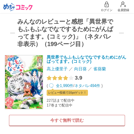
ログイン
会員登録
みんなのレビューと感想「異世界で
もふもふなでなでするためにがんば
ってます。(コミック)」（ネタバレ
非表示）（199ページ目）
異世界でもふもふなでなでするためにがん
ばってます。(コミック)
高上優里子
向日葵
雀葵蘭
3.9
(
全1,990件
/
ネタバレ494件
)
レビュー
投稿で20pt
ゲット！
227話まで配信中
17巻まで配信中
今すぐ無料で読む