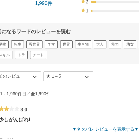
2
1,990件
6%
1
2%
気になるワードのレビューを読む
動物
転生
異世界
ネマ
世界
生き物
大人
能力
幼女
スキル
トラ
チート
51 - 1,960件目／全1,990件
3.0
少しがんばれ❗
ネタバレ レビューを表示する