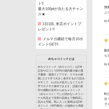
ト!!
無
最大100ptが当たる大チャン
ふ
ス★
by
1日1回､来店ポイントプ
レゼント!!
メルマガ継続で毎月10ポ
イントGET!!
動
ら
めちゃコミックとは
by
めちゃコミック（めちゃコミ）はCM・
広告や口コミで評判の国内最大級の電
子書籍・漫画ストアです。スマホの画
面に1コマずつ大きく表示するので読み
やすくて、わざわざ拡大しなくても片
手でサクサク操作できます。話題の新
作や感動の名作からめちゃコミック
転
（めちゃコミ）でしか読めないオリジ
ナル作品まで充実の品揃えで無料試し
出
読みも可能。気に入った漫画は1話30
そ
ポイント（30円相当）の値段から気軽