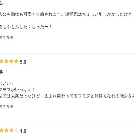
し
人公も動物も可愛くて癒されます。過労死はちょっと引っかかったけど
。
物もふもふしたくなったー！
 匿名希望
5.0
き！
わいい！
フモフがいっぱい！
世では大変だったけど、生まれ変わってモフモフと仲良くなれる能力を
 匿名希望
4.0