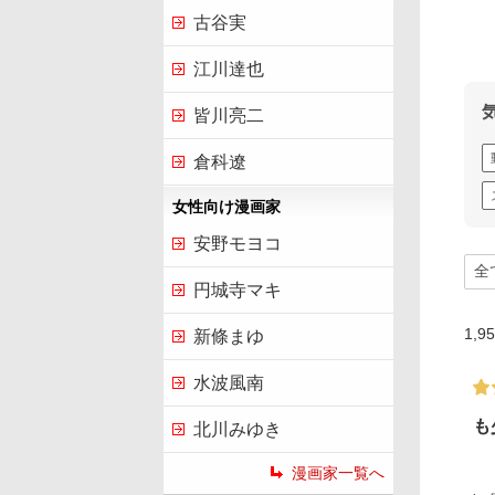
古谷実
江川達也
皆川亮二
倉科遼
女性向け漫画家
安野モヨコ
円城寺マキ
1,9
新條まゆ
水波風南
も
北川みゆき
漫画家一覧へ