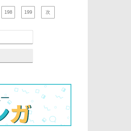
198
199
次