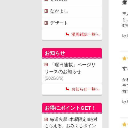
癒
なかよし
主
と
デザート
動
漫画雑誌一覧へ
by
お知らせ
「曜日連載」ページリ
す
リースのお知らせ
(2026/8/6)
か
モ
お知らせ一覧へ
前
by
お得にポイントGET！
毎週火曜･木曜限定!!絶対
もらえる、おみくじポイン