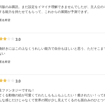
料版のみ購読。まだ設定をイマイチ理解できませんでしたが、主人公の
する能力を持たせてもらって、これからの展開が予測できず。
 匿名希望
3.0
物好きにはこの上なくうれしい能力で自分もほしいと思う、ただそこま
ない
 匿名希望
3.0
生ファンタジーですね！
てくる動物の絵が可愛くてわたしももふもふしたい！癒されたい！って
んな感じだけじゃなくて世界の闇が少し見えてくるのも面白みのひとつ