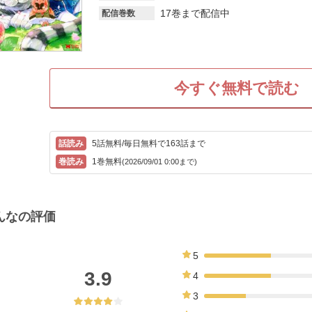
17巻まで配信中
配信巻数
今すぐ無料で読む
5話無料/毎日無料で163話まで
1巻無料
(2026/09/01 0:00まで)
んなの評価
5
35%
3.9
4
35%
3
22%