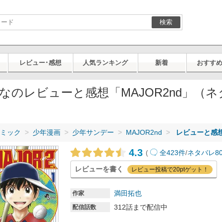
検索
レビュー･感想
人気ランキング
新着
おすす
なのレビューと感想「MAJOR2nd」（
ミック
少年漫画
少年サンデー
MAJOR2nd
レビューと感想
4.3
(
全423件
/
ネタバレ8
レビューを書く
レビュー投稿で20ptゲット！
満田拓也
作家
312話まで配信中
配信話数