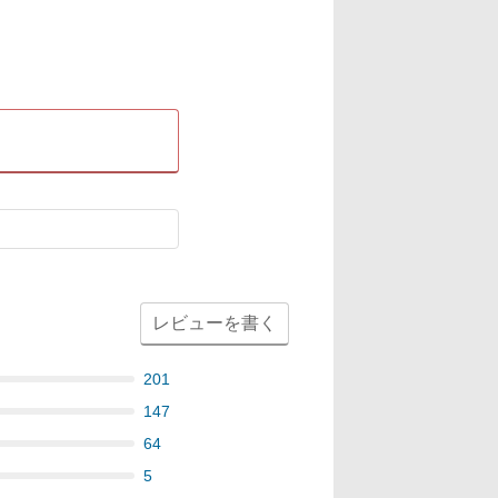
レビューを書く
201
147
64
5