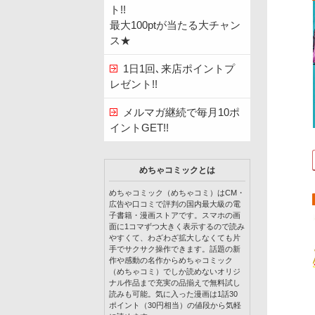
ト!!
最大100ptが当たる大チャン
ス★
1日1回､来店ポイントプ
レゼント!!
メルマガ継続で毎月10ポ
イントGET!!
めちゃコミックとは
めちゃコミック（めちゃコミ）はCM・
広告や口コミで評判の国内最大級の電
子書籍・漫画ストアです。スマホの画
面に1コマずつ大きく表示するので読み
やすくて、わざわざ拡大しなくても片
手でサクサク操作できます。話題の新
作や感動の名作からめちゃコミック
（めちゃコミ）でしか読めないオリジ
ナル作品まで充実の品揃えで無料試し
読みも可能。気に入った漫画は1話30
ポイント（30円相当）の値段から気軽