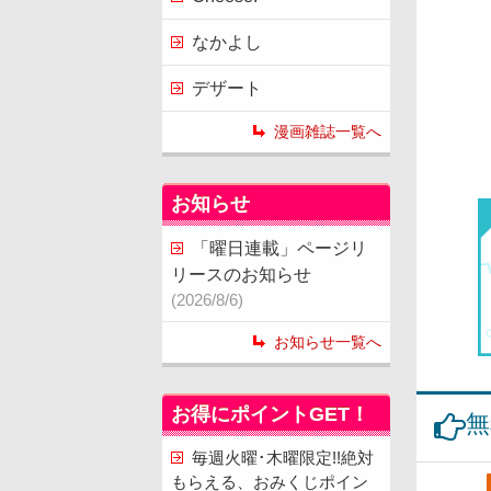
なかよし
デザート
漫画雑誌一覧へ
お知らせ
「曜日連載」ページリ
リースのお知らせ
(2026/8/6)
お知らせ一覧へ
お得にポイントGET！
無
毎週火曜･木曜限定!!絶対
もらえる、おみくじポイン