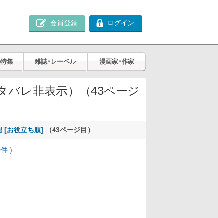
会員登録
ログイン
め特集
雑誌･レーベル
漫画家･作家
ネタバレ非表示）（43ページ
 [お役立ち順]
（43ページ目）
0件
)