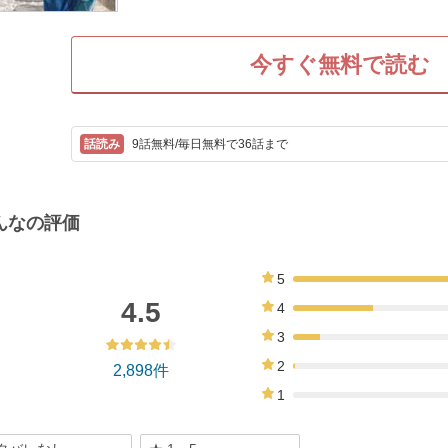
今すぐ無料で読む
9話無料/毎日無料で36話まで
んなの評価
5
59%
4.5
4
29%
3
10%
2
2,898件
1%
1
0%