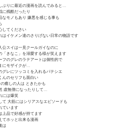
しぶりに最近の漫画を読んでみると…
戯に残酷だったり
品なモノもあり 嫌悪を感じる事も
も
心してください
れはイケメン達のさりげない日常の物語です
人公スイは一見クールガイなのに
の「きなこ」を溺愛する様が笑えます
ーフのグレのラテアートは個性的で
まにモザイクが…
のグレにツッコミを入れるパテシエ
くんのセリフも面白い
番の癒しの人は ときたかも
然 虚無僧になったりして…
れには爆笑
して 大筋にはシリアスなエピソードも
れています
は上品で好感が持てます
えてホッと出来る漫画
後は