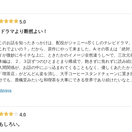
5.0
Vドラマより断然よい！
のお話を知ったきっかけは、配役がジャニー○尽くしのテレビドラマ。
これでよいの？」だから、原作にやって来ました。A:その答えは「絶対
イが微妙に今イチな上に、ときたかのイメージ全然違うし〜で、三次元
編は、２、３話ずつのひとまとまり構成で、飽きずに焦れずに読み続
人間関係が、お話の中にぶっ込まれてくることもなく、優しくあたたか
「喫茶店」がどんどん姿を消し、大手コーヒースタンドチェーンに置き
けでも、鹿楓堂みたいな和喫茶を大事にできる世界であり続けたいなと
Mayaya
4.0
もしろい。