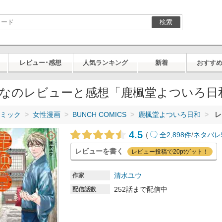
検索
レビュー･感想
人気ランキング
新着
おすす
なのレビューと感想「鹿楓堂よついろ日
ミック
女性漫画
BUNCH COMICS
鹿楓堂よついろ日和
レ
4.5
(
全2,898件
/
ネタバレ
レビューを書く
レビュー投稿で20ptゲット！
清水ユウ
作家
252話まで配信中
配信話数