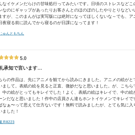
んなイケメンだらけの甘味処行ってみたいです。日頃のストレスなどこ
ンなのにギャップがあったりお客さんとのほのぼのしたやりとりなどい
ますが、このまんがは実写版には絶対になってほしくないな～でも、ア
日夜寝る前に読んでから寝るのが日課になってます！
じゅんともちん
5.0
礼承知で言います…
ちらの作品は、先にアニメを観てから読みにきました。アニメの絵がと
いまして。表紙の絵を見ると正直、微妙だなと思いました。が、こちら
、中の絵がとってもキレイでした！よく、表紙の絵はキレイで、中の絵
ーンだなと思いました！作中の店員さん達もホントイケメンでキレイで
ばなぁ〜って思えて仕方ないです！無料で読みましたが、とても気に入
いました！
葉月8223