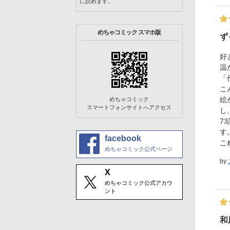
に読めます。
めちゃコミック スマホ版
ず
好
温
「
こ
絵
めちゃコミック
スマートフォンサイトへアクセス
し
7
す
facebook
こ
めちゃコミック公式ページ
by
X
めちゃコミック公式アカウ
ント
和