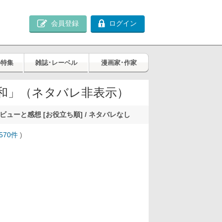
会員登録
ログイン
め特集
雑誌･レーベル
漫画家･作家
和」（ネタバレ非表示）
ビューと感想 [お役立ち順] / ネタバレなし
570件
)