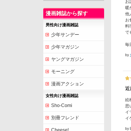
お
暖
漫画雑誌から探す
他
お
男性向け漫画雑誌
料
で
少年サンデー
毎
少年マガジン
by
ヤングマガジン
モーニング
漫画アクション
近
女性向け漫画雑誌
絵
Sho-Comi
思
イ
別冊フレンド
イ
by
Cheese!