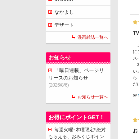
なかよし
デザート
T
漫画雑誌一覧へ
こ
に
お知らせ
ス
本
「曜日連載」ページリ
い
ら
リースのお知らせ
だ
(2026/8/6)
by
お知らせ一覧へ
お得にポイントGET！
毎週火曜･木曜限定!!絶対
お
もらえる、おみくじポイン