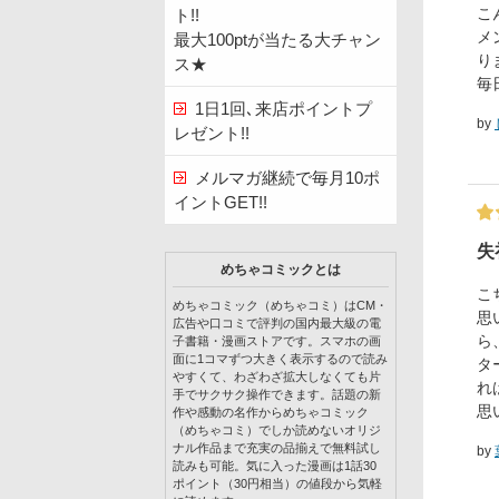
こ
ト!!
メ
最大100ptが当たる大チャン
り
ス★
毎
1日1回､来店ポイントプ
by
レゼント!!
メルマガ継続で毎月10ポ
イントGET!!
失
めちゃコミックとは
こ
めちゃコミック（めちゃコミ）はCM・
思
広告や口コミで評判の国内最大級の電
ら
子書籍・漫画ストアです。スマホの画
面に1コマずつ大きく表示するので読み
タ
やすくて、わざわざ拡大しなくても片
れ
手でサクサク操作できます。話題の新
思
作や感動の名作からめちゃコミック
（めちゃコミ）でしか読めないオリジ
ナル作品まで充実の品揃えで無料試し
by
読みも可能。気に入った漫画は1話30
ポイント（30円相当）の値段から気軽