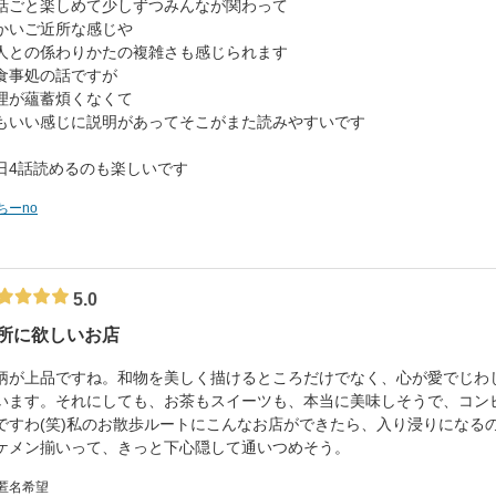
話ごと楽しめて少しずつみんなが関わって
かいご近所な感じや
人との係わりかたの複雑さも感じられます
食事処の話ですが
理が蘊蓄煩くなくて
もいい感じに説明があってそこがまた読みやすいです
日4話読めるのも楽しいです
ちーno
5.0
所に欲しいお店
柄が上品ですね。和物を美しく描けるところだけでなく、心が愛でじわ
います。それにしても、お茶もスイーツも、本当に美味しそうで、コン
ですわ(笑)私のお散歩ルートにこんなお店ができたら、入り浸りになる
ケメン揃いって、きっと下心隠して通いつめそう。
 匿名希望