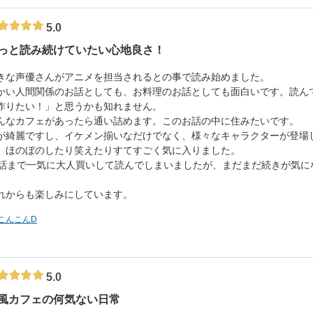
5.0
っと読み続けていたい心地良さ！
きな声優さんがアニメを担当されるとの事で読み始めました。
かい人間関係のお話としても、お料理のお話としても面白いです。読ん
作りたい！」と思うかも知れません。
んなカフェがあったら通い詰めます。このお話の中に住みたいです。
が綺麗ですし、イケメン揃いなだけでなく、様々なキャラクターが登場
、ほのぼのしたり笑えたりすてすごく気に入りました。
3話まで一気に大人買いして読んでしまいましたが、まだまだ続きが気
。
れからも楽しみにしています。
こんこんD
5.0
風カフェの何気ない日常