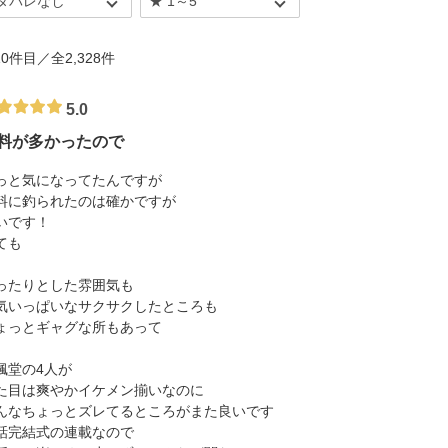
 10件目／全2,328件
5.0
料が多かったので
っと気になってたんですが
料に釣られたのは確かですが
いです！
ても
ったりとした雰囲気も
気いっぱいなサクサクしたところも
ょっとギャグな所もあって
楓堂の4人が
た目は爽やかイケメン揃いなのに
んなちょっとズレてるところがまた良いです
話完結式の連載なので