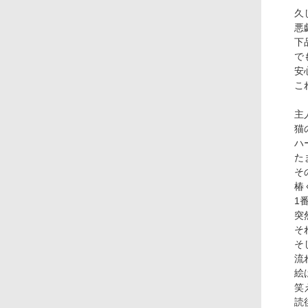
久
悪
下
で
安
こ
主
猫
ハ
た
そ
椿
1
突
そ
そ
流
絵
笑
読