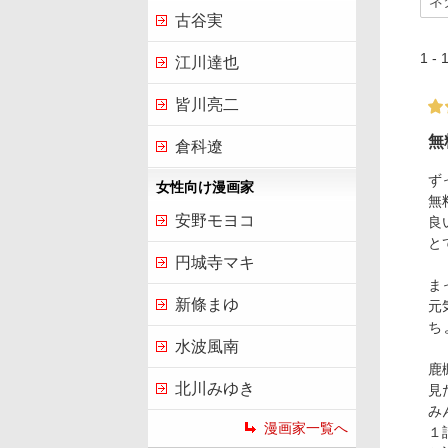
古谷実
1 -
江川達也
皆川亮二
無
倉科遼
ず
女性向け漫画家
無
安野モヨコ
良
と
円城寺マキ
ま
新條まゆ
元
ち
水波風南
鹿
北川みゆき
見
み
漫画家一覧へ
１