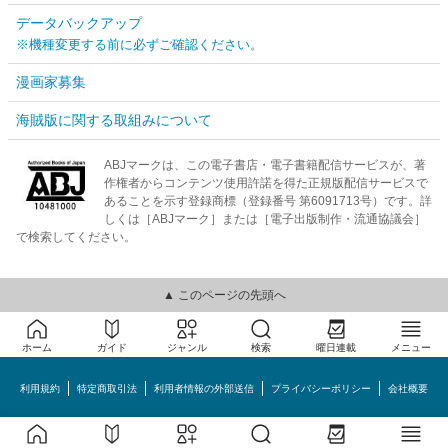
データバックアップ
※機種変更する前に必ずご確認ください。
漫画家募集
海賊版に関する取組みについて
ABJマークは、この電子書店・電子書籍配信サービスが、著
作権者からコンテンツ使用許諾を得た正規版配信サービスで
あることを示す登録商標（登録番号 第6091713号）です。詳
しくは［ABJマーク］または［電子出版制作・流通協議会］
で検索してください。
▲ このページの先頭へ
ホーム
ガイド
ジャンル
検索
曜日連載
メニュー
利用規約
特定商取引法
利用者情報の外部送信
プライバシーポリシー
会社概要
めちゃコミック©MechaComic, Inc.