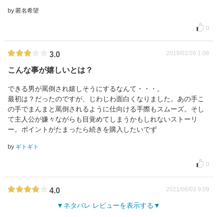
by 匿名希望
0
2019/02/26 1:08
3.0
こんな事が嬉しいとは？
できる男が罵倒され嬉しそうにするなんて・・・。
最初は？だったのですが、じわじわ面白くなりました。あの手こ
の手でまんまと罵倒されるように仕向ける手際もスムーズ。そし
て主人公が嫌々ながらも目覚めてしまうかもしれないストーリ
ー。ポイントがたまったら続きを購入したいでず
by
ギトギト
0
2021/06/03 9:09
4.0
ネタバレ レビューを表示する