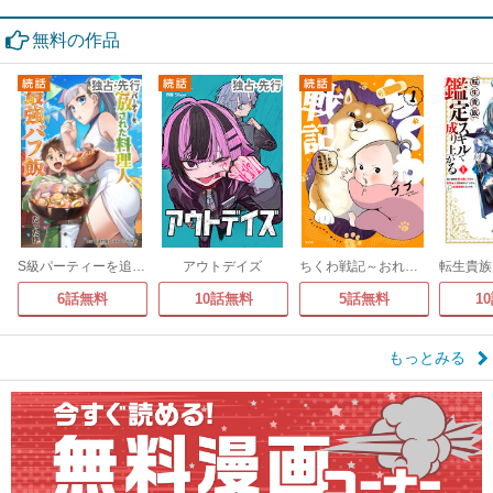
無料の作品
S級パーティーを追放された料理人、最強バフ飯だった件
アウトデイズ
ちくわ戦記～おれのカワイイで地球侵略～
6話無料
10話無料
5話無料
1
もっとみる