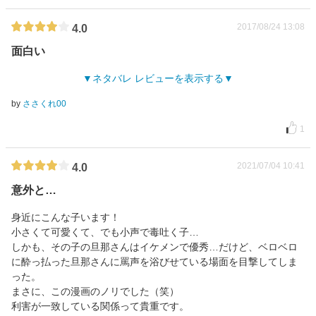
2017/08/24 13:08
4.0
面白い
ネタバレ レビューを表示する
by
ささくれ00
1
2021/07/04 10:41
4.0
意外と…
身近にこんな子います！
小さくて可愛くて、でも小声で毒吐く子…
しかも、その子の旦那さんはイケメンで優秀…だけど、ベロベロ
に酔っ払った旦那さんに罵声を浴びせている場面を目撃してしま
った。
まさに、この漫画のノリでした（笑）
利害が一致している関係って貴重です。