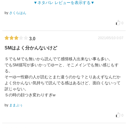
ネタバレ レビューを表示する
by
さくらはん
0
2021/05/10 0:07
3.0
SMはよく分かんないけど
ＳでもＭでも無いから読んでて感情移入出来ない事も多い。
でもSM描写が多いかってゆーと、そこメインでも無い感じもす
る。
そーゆー性癖の人が読むとまた違うのかな？とりあえずなんだか
よく分かんない気持ちで読んでる感はあるけど、面白くないって
訳じゃない。
Ｓの時の顔つき変わりすぎw
by
ままぶぅ
0