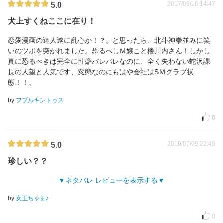
2017/09/16 14:47
5.0
犬上すくねここに在り！
恋愛漫画の達人遂に乱心か！？。と思ったら、北斗神拳並みに笑
いのツボを突かれました。恐るべしＭ嬢こと楼川内さん！しかし
真に恐るべきは完全に性癖バレバレなのに、全く失わない蛇沢課
長の人望と人気です、変態なのにもはや会社はSＭクラブ状
態！！。
by
フブルキントゥス
0
2019/07/09 22:49
5.0
珍しい？？
ネタバレ レビューを表示する
by
女王ちゃま♪
0