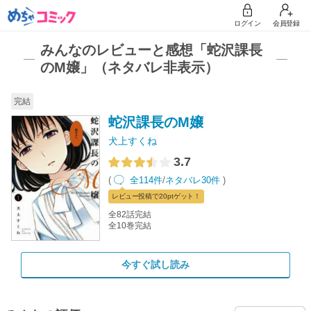
ログイン
会員登録
みんなのレビューと感想「蛇沢課長
のM嬢」（ネタバレ非表示）
完結
蛇沢課長のM嬢
犬上すくね
3.7
(
全114件
/
ネタバレ30件
)
レビュー
投稿で20pt
ゲット！
全82話完結
全10巻完結
今すぐ試し読み