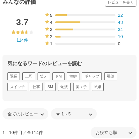
みんなの評価
レビューを書く
5
22
19%
3.7
4
48
42%
3
34
30%
2
10
114件
9%
1
0
0%
気になるワードのレビューを読む
課長
上司
笑え
ドM
性癖
ギャップ
罵倒
スイッチ
仕事
SM
蛇沢
美々子
M嬢
1 - 10件目／全114件